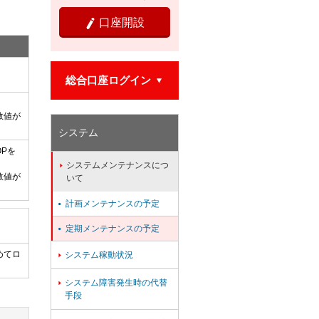
口座開設

総合口座ログイン

数値が
システム
Pを
システムメンテナンスにつ

数値が
いて
計画メンテナンスの予定

定期メンテナンスの予定

めてロ
システム稼動状況

システム障害発生時の代替

手段