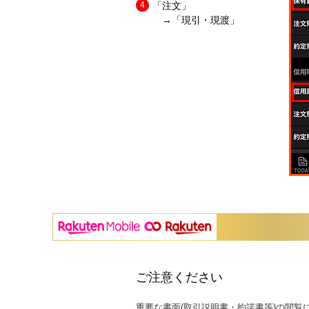
「注文」
→「現引・現渡」
ご注意ください
重要な書面(取引説明書・約諾書等)の閲覧