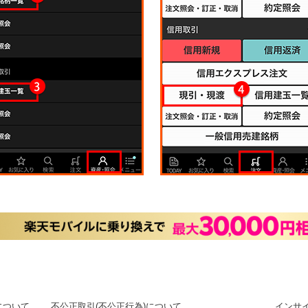
について
不公正取引(不公正行為)について
インサ