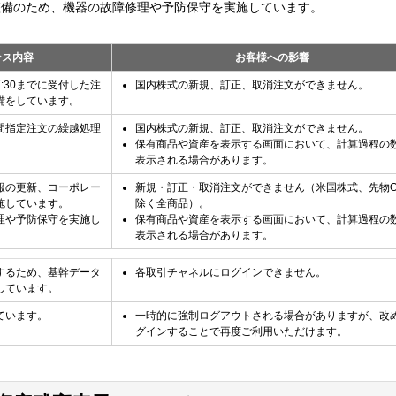
整備のため、機器の故障修理や予防保守を実施しています。
ンス内容
お客様への影響
:30までに受付した注
国内株式の新規、訂正、取消注文ができません。
備をしています。
間指定注文の繰越処理
国内株式の新規、訂正、取消注文ができません。
保有商品や資産を表示する画面において、計算過程の
表示される場合があります。
報の更新、コーポレー
新規・訂正・取消注文ができません（米国株式、先物O
施しています。
除く全商品）。
理や予防保守を実施し
保有商品や資産を表示する画面において、計算過程の
表示される場合があります。
するため、基幹データ
各取引チャネルにログインできません。
しています。
ています。
一時的に強制ログアウトされる場合がありますが、改
グインすることで再度ご利用いただけます。