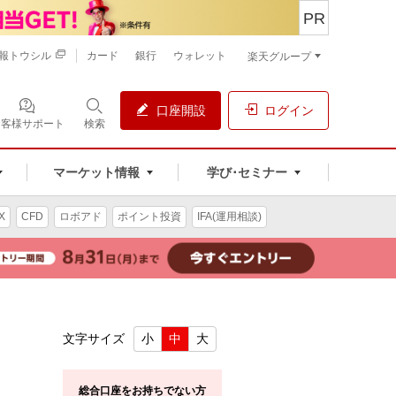
PR
報トウシル
カード
銀行
ウォレット
楽天グループ
口座開設
ログイン
お客様サポート
検索
マーケット情報
学び･セミナー
X
CFD
ロボアド
ポイント投資
IFA(運用相談)
文字サイズ
小
中
大
総合口座をお持ちでない方