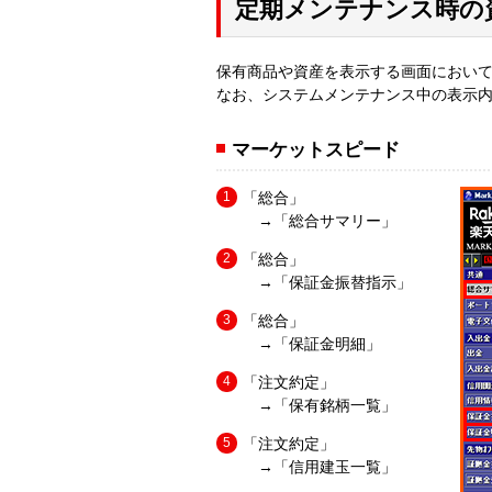
定期メンテナンス時の
保有商品や資産を表示する画面におい
なお、システムメンテナンス中の表示
マーケットスピード
「総合」
→「総合サマリー」
「総合」
→「保証金振替指示」
「総合」
→「保証金明細」
「注文約定」
→「保有銘柄一覧」
「注文約定」
→「信用建玉一覧」