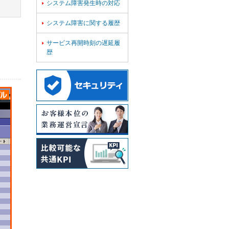
システム障害発生時の対応

システム障害に関する履歴

サービス再開時刻の遅延履

歴