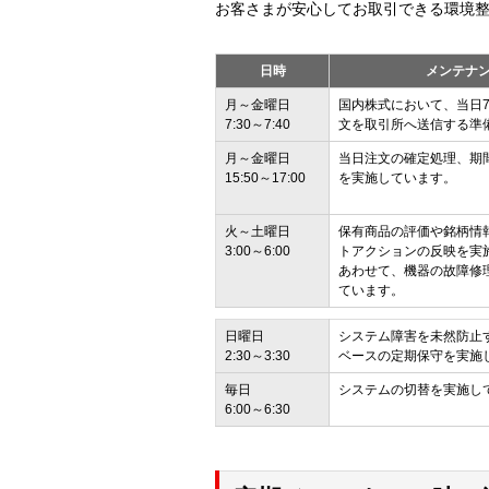
お客さまが安心してお取引できる環境
日時
メンテナ
月～金曜日
国内株式において、当日7
7:30～7:40
文を取引所へ送信する準
月～金曜日
当日注文の確定処理、期
15:50～17:00
を実施しています。
火～土曜日
保有商品の評価や銘柄情
3:00～6:00
トアクションの反映を実
あわせて、機器の故障修
ています。
日曜日
システム障害を未然防止
2:30～3:30
ベースの定期保守を実施
毎日
システムの切替を実施し
6:00～6:30