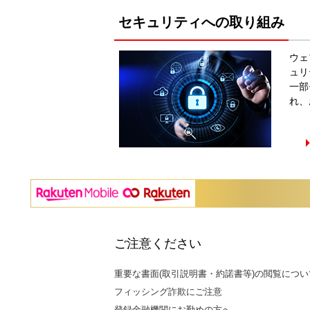
セキュリティへの取り組み
ウェ
ュリ
一部
れ、
ご注意ください
重要な書面(取引説明書・約諾書等)の閲覧につい
フィッシング詐欺にご注意
登録金融機関にお勤めの方へ