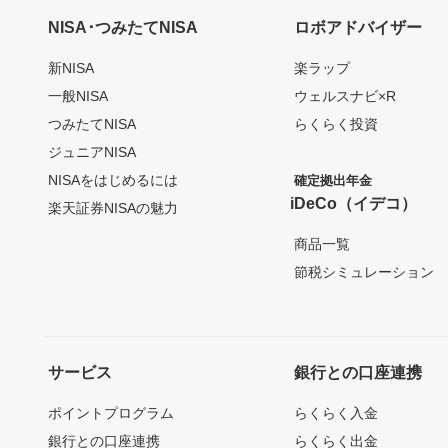
NISA･つみたてNISA
ロボアドバイザー
新NISA
楽ラップ
一般NISA
ウェルスナビ×R
つみたてNISA
らくらく投資
ジュニアNISA
NISAをはじめるには
確定拠出年金
iDeCo（イデコ）
楽天証券NISAの魅力
商品一覧
節税シミュレーション
サービス
銀行との口座連携
ポイントプログラム
らくらく入金
銀行との口座連携
らくらく出金