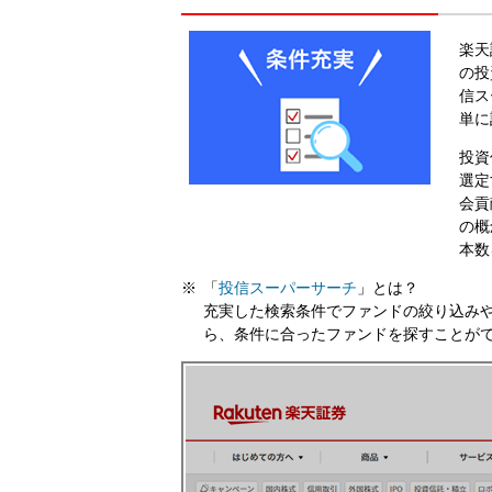
楽天
の投
信ス
単に
投資
選定
会貢
の概
本数
「
投信スーパーサーチ
」とは？
充実した検索条件でファンドの絞り込みや
ら、条件に合ったファンドを探すことが