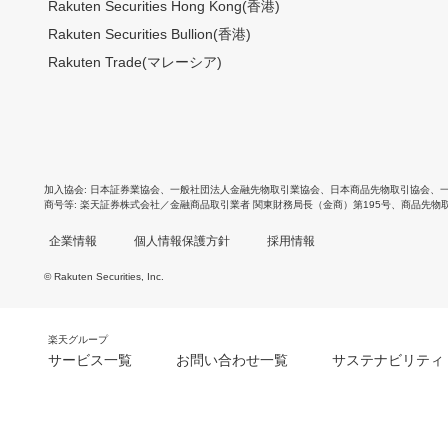
Rakuten Securities Hong Kong(香港)
Rakuten Securities Bullion(香港)
Rakuten Trade(マレーシア)
加入協会
日本証券業協会
、
一般社団法人金融先物取引業協会
、
日本商品先物取引協会
、
商号等
楽天証券株式会社／金融商品取引業者 関東財務局長（金商）第195号、商品先物
企業情報
個人情報保護方針
採用情報
© Rakuten Securities, Inc.
楽天グループ
サービス一覧
お問い合わせ一覧
サステナビリティ