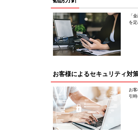
勧誘方針
「金
を定
お客様によるセキュリティ対
お客
引時