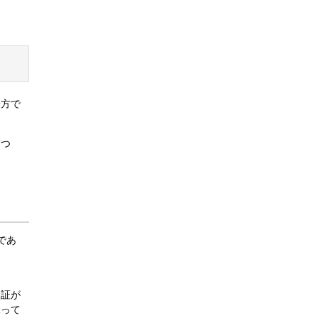
一方で
。
ぎつ
であ
追証が
保って