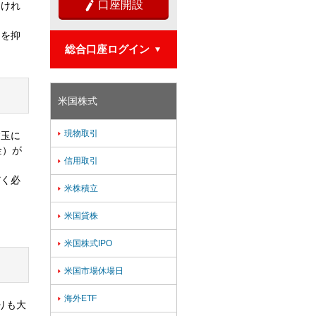
口座開設

なけれ
とを抑
総合口座ログイン

米国株式
現物取引

建玉に
金）が
信用取引

だく必
米株積立

米国貸株

米国株式IPO

米国市場休場日

海外ETF

りも大