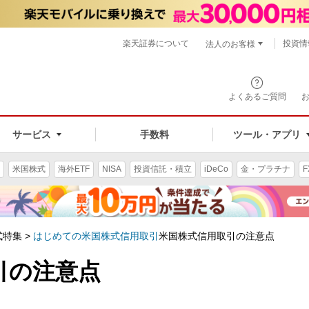
楽天証券について
投資情
法人のお客様
よくあるご質問
手数料
サービス
ツール・アプリ
米国株式
海外ETF
NISA
投資信託・積立
iDeCo
金・プラチナ
F
特集 >
はじめての米国株式信用取引
米国株式信用取引の注意点
引の注意点