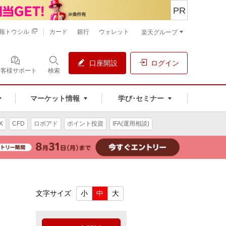
PR
報トウシル
カード
銀行
ウォレット
楽天グループ
口座開設
ログイン
お客様サポート
検索
マーケット情報
学び･セミナー
X
CFD
ロボアド
ポイント投資
IFA(運用相談)
文字サイズ
小
中
大