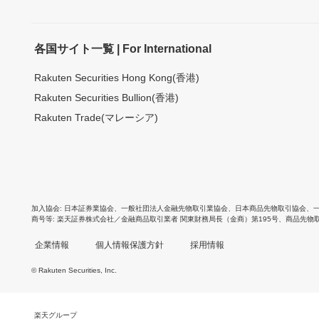
各国サイト一覧 | For International
Rakuten Securities Hong Kong(香港)
Rakuten Securities Bullion(香港)
Rakuten Trade(マレーシア)
加入協会
日本証券業協会
、
一般社団法人金融先物取引業協会
、
日本商品先物取引協会
、
商号等
楽天証券株式会社／金融商品取引業者 関東財務局長（金商）第195号、商品先物
企業情報
個人情報保護方針
採用情報
© Rakuten Securities, Inc.
楽天グループ