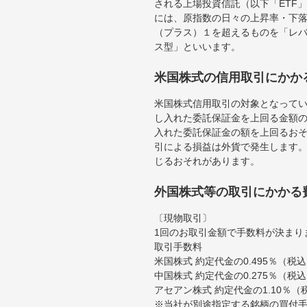
される上場投資信託（以下「ETF」
には、原指数の日々の上昇率・下
（プラス）１を超えるものを「レ
ス型」といいます。
米国株式の信用取引にかか
米国株式信用取引の対象となって
し入れた委託保証金を上回る金額
入れた委託保証金の額を上回るお
引による損益は外貨で発生します
じるおそれがあります。
外国株式等の取引にかかる
〔現物取引〕
1回のお取引金額で手数料が決まり
取引手数料
米国株式 約定代金の0.495％（
中国株式 約定代金の0.275％（税
アセアン株式 約定代金の1.10％
※当社が別途指定する銘柄の買付