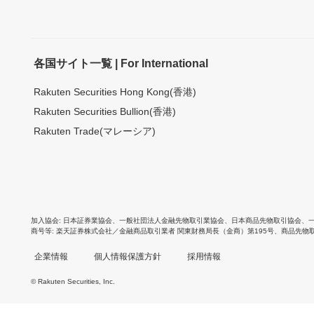
各国サイト一覧 | For International
Rakuten Securities Hong Kong(香港)
Rakuten Securities Bullion(香港)
Rakuten Trade(マレーシア)
加入協会
日本証券業協会
、
一般社団法人金融先物取引業協会
、
日本商品先物取引協会
、
商号等
楽天証券株式会社／金融商品取引業者 関東財務局長（金商）第195号、商品先物
企業情報
個人情報保護方針
採用情報
© Rakuten Securities, Inc.