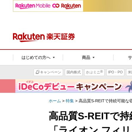
はじめての方へ
商品
®
キャンペーン
国内株式
かぶミニ
IPO・PO
米
ホーム
>
特集
>
高品質S-REITで持続可能な収
高品質S-REIT
「ライオン フィリップ