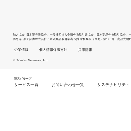
加入協会
日本証券業協会
、
一般社団法人金融先物取引業協会
、
日本商品先物取引協会
、
商号等
楽天証券株式会社／金融商品取引業者 関東財務局長（金商）第195号、商品先物
企業情報
個人情報保護方針
採用情報
© Rakuten Securities, Inc.
楽天グループ
サービス一覧
お問い合わせ一覧
サステナビリティ