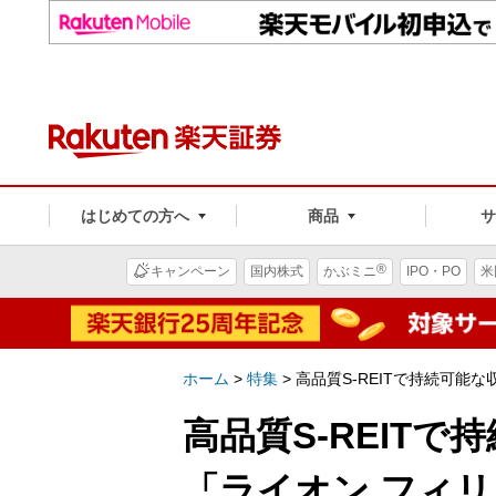
はじめての方へ
商品
®
キャンペーン
国内株式
かぶミニ
IPO・PO
米
ホーム
>
特集
>
高品質S-REITで持続可能な収
高品質S-REIT
「ライオン フィリップ