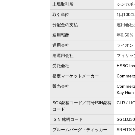
上場取引所
シンガポ
取引単位
1口100
分配金の支払
運用会社
運用報酬
年0.50％
運用会社
ライオン
副運用会社
フィリッ
受託会社
HSBC Inst
指定マーケットメーカー
Commerzb
販売会社
Commerzb
Kay Hian 
SGX銘柄コード／商号ISIN銘柄
CLR / 
コード
ISIN 銘柄コード
SG1DJ30
ブルームバーグ・ティッカー
SREITS 