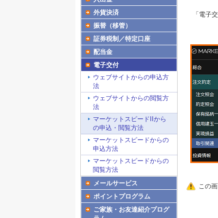
外貨決済
「電子交
振替（移管）
証券税制／特定口座
配当金
電子交付
ウェブサイトからの申込方
法
ウェブサイトからの閲覧方
法
マーケットスピードIIから
の申込・閲覧方法
マーケットスピードからの
申込方法
マーケットスピードからの
閲覧方法
メールサービス
この画
ポイントプログラム
ご家族・お友達紹介プログ