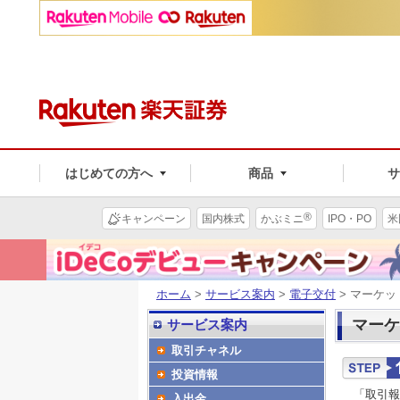
はじめての方へ
商品
®
キャンペーン
国内株式
かぶミニ
IPO・PO
米
ホーム
>
サービス案内
>
電子交付
> マーケッ
マーケ
サービス案内
取引チャネル
投資情報
「取引報
入出金