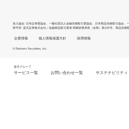
加入協会
日本証券業協会
、
一般社団法人金融先物取引業協会
、
日本商品先物取引協会
、
商号等
楽天証券株式会社／金融商品取引業者 関東財務局長（金商）第195号、商品先物
企業情報
個人情報保護方針
採用情報
© Rakuten Securities, Inc.
楽天グループ
サービス一覧
お問い合わせ一覧
サステナビリティ