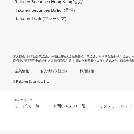
Rakuten Securities Hong Kong(香港)
Rakuten Securities Bullion(香港)
Rakuten Trade(マレーシア)
加入協会
日本証券業協会
、
一般社団法人金融先物取引業協会
、
日本商品先物取引協会
、
商号等
楽天証券株式会社／金融商品取引業者 関東財務局長（金商）第195号、商品先物
企業情報
個人情報保護方針
採用情報
© Rakuten Securities, Inc.
楽天グループ
サービス一覧
お問い合わせ一覧
サステナビリティ