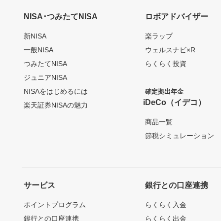
NISA･つみたてNISA
ロボアドバイザー
新NISA
楽ラップ
一般NISA
ウェルスナビ×R
つみたてNISA
らくらく投資
ジュニアNISA
NISAをはじめるには
確定拠出年金
iDeCo（イデコ）
楽天証券NISAの魅力
商品一覧
節税シミュレーション
サービス
銀行との口座連携
ポイントプログラム
らくらく入金
銀行との口座連携
らくらく出金