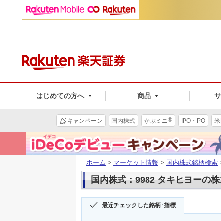
はじめての方へ
商品
®
キャンペーン
国内株式
かぶミニ
IPO・PO
米
ホーム
>
マーケット情報
>
国内株式銘柄検索
国内株式：9982 タキヒヨーの
最近チェックした銘柄･指標