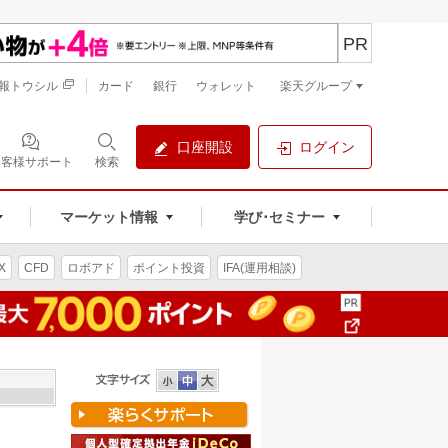
PR
報トウシル
カード
銀行
ウォレット
楽天グループ
口座開設
ログイン
お客様サポート
検索
マーケット情報
学び･セミナー
X
CFD
ロボアド
ポイント投資
IFA(運用相談)