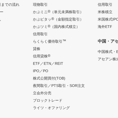
引までの流れ
現物取引
信用取引
®
ー
かぶミニ
（単元未満株取引）
米株積立
®
ん
かぶピタッ
（金額指定取引）
米国株式IP
®
かぶツミ
（国内株式積立）
海外ETF
信用取引
™
中国・ア
らくらく優待取引
貸株
中国株式・E
®
信用貸株
アセアン株式
ETF／ETN／REIT
IPO／PO
株式公開買付(TOB)
夜間取引／PTS取引・SOR注文
立会外分売
ブロックトレード
ライツ・オファリング