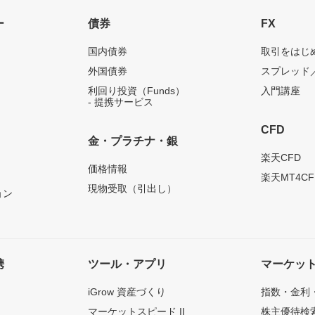
ー
債券
FX
国内債券
取引をはじ
外国債券
スプレッド
利回り投資（Funds）
入門講座
- 提携サービス
CFD
金・プラチナ・銀
）
楽天CFD
価格情報
楽天MT4CF
現物受取（引出し）
ョン
携
ツール・アプリ
マーケッ
iGrow 資産づくり
指数・金利
マーケットスピード II
株主優待検