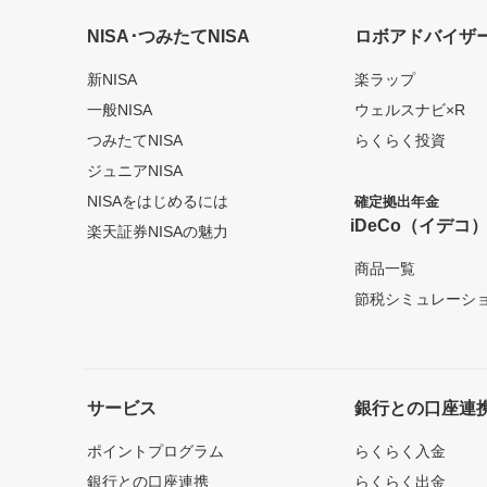
NISA･つみたてNISA
ロボアドバイザ
新NISA
楽ラップ
一般NISA
ウェルスナビ×R
つみたてNISA
らくらく投資
ジュニアNISA
NISAをはじめるには
確定拠出年金
iDeCo（イデコ
楽天証券NISAの魅力
商品一覧
節税シミュレーシ
サービス
銀行との口座連
ポイントプログラム
らくらく入金
銀行との口座連携
らくらく出金