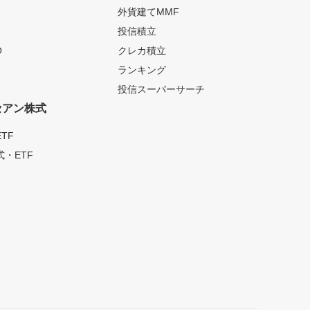
外貨建てMMF
投信積立
O
クレカ積立
ランキング
投信スーパーサーチ
セアン株式
TF
・ETF