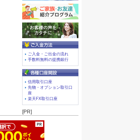
ご入金方法
ご入金・ご出金の流れ
手数料無料の提携銀行
信用取引口座
先物・オプション取引口
座
楽天FX取引口座
ージの先頭へ
[PR]