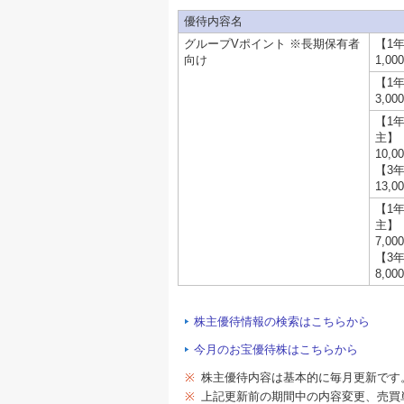
優待内容名
グループVポイント ※長期保有者
【1
向け
1,0
【1
3,0
【1
主】
10,
【3
13,
【1
主】
7,0
【3
8,0
株主優待情報の検索はこちらから
今月のお宝優待株はこちらから
※
株主優待内容は基本的に毎月更新です
※
上記更新前の期間中の内容変更、売買