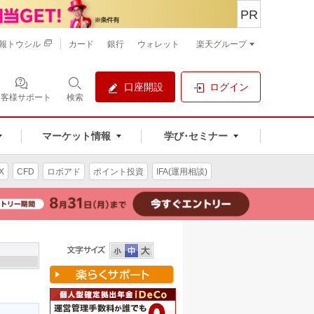
PR
報トウシル
カード
銀行
ウォレット
楽天グループ
口座開設
ログイン
お客様サポート
検索
マーケット情報
学び･セミナー
X
CFD
ロボアド
ポイント投資
IFA(運用相談)