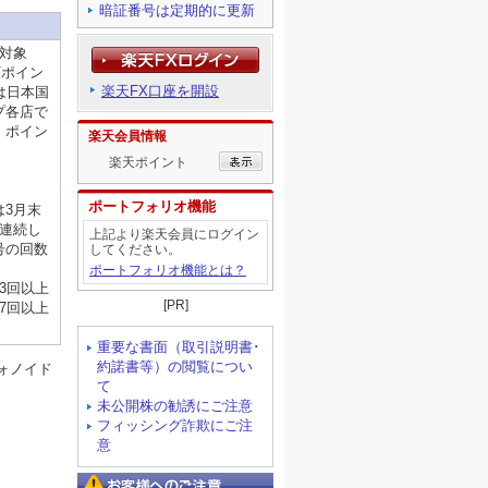
暗証番号は定期的に更新
対象
Vポイン
楽天FX口座を開設
は日本国
プ各店で
：ポイン
楽天会員情報
楽天ポイント
ポートフォリオ機能
は3月末
に連続し
上記より楽天会員にログイン
号の回数
してください。
ポートフォリオ機能とは？
3回以上
[PR]
7回以上
重要な書面（取引説明書･
約諾書等）の閲覧につい
ォノイド
て
未公開株の勧誘にご注意
フィッシング詐欺にご注
意
お客様へのご注意