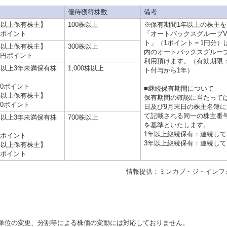
優待獲得株数
備考
年以上保有株主】
100株以上
※保有期間1年以上の株主を
00ポイント
「オートバックスグループ
ト」（1ポイント＝1円分）
年以上保有株主】
300株以上
内のオートバックスグルー
00円ポイント
利用頂けます。（有効期限
年以上3年未満保有株
1,000株以上
ト付与から1年）
000ポイント
■継続保有期間について
年以上保有株主】
保有期間の確認に当たって
000ポイント
日及び9月末日の株主名簿
て記載される同一の株主番
年以上3年未満保有株
700株以上
を基準といたします。
1年以上継続保有：連続して
00ポイント
3年以上継続保有：連続して
年以上保有株主】
00ポイント
情報提供：ミンカブ・ジ・インフ
。
単位の変更、分割等による株価の変動には対応しておりません。