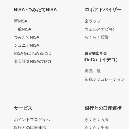
NISA･つみたてNISA
ロボアドバイザー
新NISA
楽ラップ
一般NISA
ウェルスナビ×R
つみたてNISA
らくらく投資
ジュニアNISA
NISAをはじめるには
確定拠出年金
iDeCo（イデコ）
楽天証券NISAの魅力
商品一覧
節税シミュレーション
サービス
銀行との口座連携
ポイントプログラム
らくらく入金
銀行との口座連携
らくらく出金