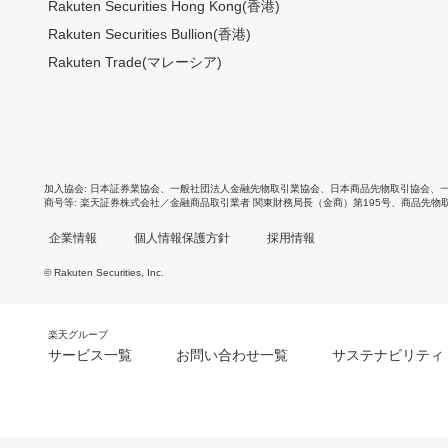
Rakuten Securities Hong Kong(香港)
Rakuten Securities Bullion(香港)
Rakuten Trade(マレーシア)
加入協会
日本証券業協会
、
一般社団法人金融先物取引業協会
、
日本商品先物取引協会
、
商号等
楽天証券株式会社／金融商品取引業者 関東財務局長（金商）第195号、商品先物
企業情報
個人情報保護方針
採用情報
© Rakuten Securities, Inc.
楽天グループ
サービス一覧
お問い合わせ一覧
サステナビリティ