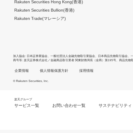
Rakuten Securities Hong Kong(香港)
Rakuten Securities Bullion(香港)
Rakuten Trade(マレーシア)
加入協会
日本証券業協会
、
一般社団法人金融先物取引業協会
、
日本商品先物取引協会
、
商号等
楽天証券株式会社／金融商品取引業者 関東財務局長（金商）第195号、商品先物
企業情報
個人情報保護方針
採用情報
© Rakuten Securities, Inc.
楽天グループ
サービス一覧
お問い合わせ一覧
サステナビリティ