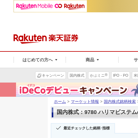
はじめての方へ
商品
®
キャンペーン
国内株式
かぶミニ
IPO・PO
米
ホーム
>
マーケット情報
>
国内株式銘柄検索
国内株式：9780 ハリマビステ
最近チェックした銘柄･指標