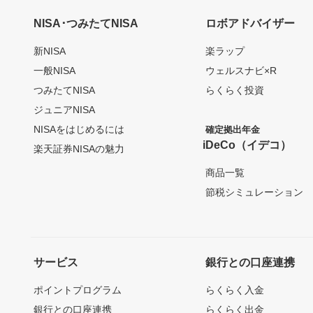
NISA･つみたてNISA
ロボアドバイザー
新NISA
楽ラップ
一般NISA
ウェルスナビ×R
つみたてNISA
らくらく投資
ジュニアNISA
NISAをはじめるには
確定拠出年金
iDeCo（イデコ）
楽天証券NISAの魅力
商品一覧
節税シミュレーション
サービス
銀行との口座連携
ポイントプログラム
らくらく入金
銀行との口座連携
らくらく出金