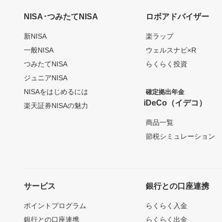
NISA･つみたてNISA
ロボアドバイザー
新NISA
楽ラップ
一般NISA
ウェルスナビ×R
つみたてNISA
らくらく投資
ジュニアNISA
NISAをはじめるには
確定拠出年金
iDeCo（イデコ）
楽天証券NISAの魅力
商品一覧
節税シミュレーション
サービス
銀行との口座連携
ポイントプログラム
らくらく入金
銀行との口座連携
らくらく出金