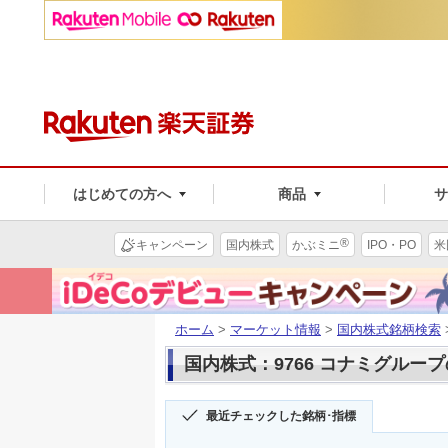
はじめての方へ
商品
®
キャンペーン
国内株式
かぶミニ
IPO・PO
米
ホーム
>
マーケット情報
>
国内株式銘柄検索
国内株式：9766 コナミグルー
最近チェックした銘柄･指標