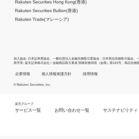
Rakuten Securities Hong Kong(香港)
Rakuten Securities Bullion(香港)
Rakuten Trade(マレーシア)
加入協会
日本証券業協会
、
一般社団法人金融先物取引業協会
、
日本商品先物取引協会
、
商号等
楽天証券株式会社／金融商品取引業者 関東財務局長（金商）第195号、商品先物
企業情報
個人情報保護方針
採用情報
© Rakuten Securities, Inc.
楽天グループ
サービス一覧
お問い合わせ一覧
サステナビリティ