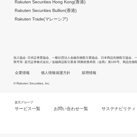
Rakuten Securities Hong Kong(香港)
Rakuten Securities Bullion(香港)
Rakuten Trade(マレーシア)
加入協会
日本証券業協会
、
一般社団法人金融先物取引業協会
、
日本商品先物取引協会
、
商号等
楽天証券株式会社／金融商品取引業者 関東財務局長（金商）第195号、商品先物
企業情報
個人情報保護方針
採用情報
© Rakuten Securities, Inc.
楽天グループ
サービス一覧
お問い合わせ一覧
サステナビリティ