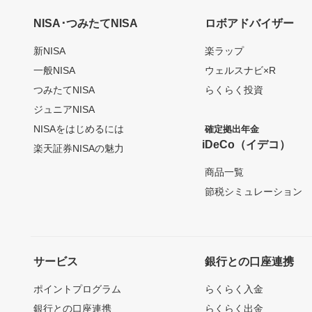
NISA･つみたてNISA
ロボアドバイザー
新NISA
楽ラップ
一般NISA
ウェルスナビ×R
つみたてNISA
らくらく投資
ジュニアNISA
NISAをはじめるには
確定拠出年金
iDeCo（イデコ）
楽天証券NISAの魅力
商品一覧
節税シミュレーション
サービス
銀行との口座連携
ポイントプログラム
らくらく入金
銀行との口座連携
らくらく出金