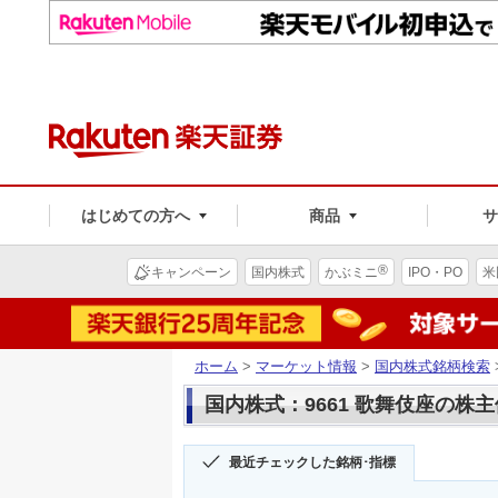
はじめての方へ
商品
®
キャンペーン
国内株式
かぶミニ
IPO・PO
米
ホーム
>
マーケット情報
>
国内株式銘柄検索
国内株式：9661 歌舞伎座の株
最近チェックした銘柄･指標