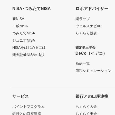
NISA･つみたてNISA
ロボアドバイザー
新NISA
楽ラップ
一般NISA
ウェルスナビ×R
つみたてNISA
らくらく投資
ジュニアNISA
NISAをはじめるには
確定拠出年金
iDeCo（イデコ）
楽天証券NISAの魅力
商品一覧
節税シミュレーション
サービス
銀行との口座連携
ポイントプログラム
らくらく入金
銀行との口座連携
らくらく出金