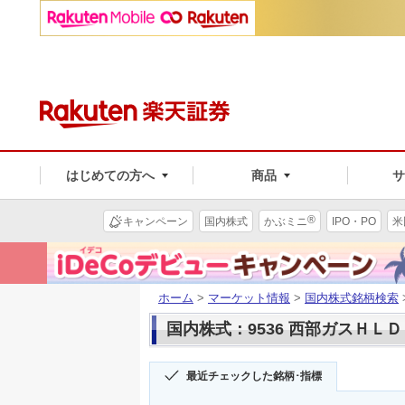
はじめての方へ
商品
®
キャンペーン
国内株式
かぶミニ
IPO・PO
米
ホーム
>
マーケット情報
>
国内株式銘柄検索
国内株式：9536 西部ガスＨＬ
最近チェックした銘柄･指標