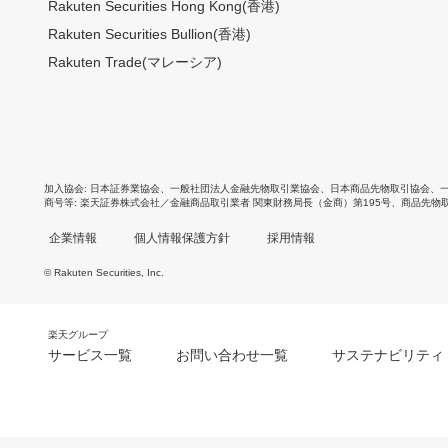
Rakuten Securities Hong Kong(香港)
Rakuten Securities Bullion(香港)
Rakuten Trade(マレーシア)
加入協会
日本証券業協会
、
一般社団法人金融先物取引業協会
、
日本商品先物取引協会
、
商号等
楽天証券株式会社／金融商品取引業者 関東財務局長（金商）第195号、商品先物
企業情報
個人情報保護方針
採用情報
© Rakuten Securities, Inc.
楽天グループ
サービス一覧
お問い合わせ一覧
サステナビリティ