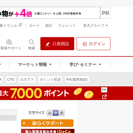
PR
報トウシル
カード
銀行
ウォレット
楽天グループ
口座開設
ログイン
お客様サポート
検索
マーケット情報
学び･セミナー
X
CFD
ロボアド
ポイント投資
IFA(運用相談)