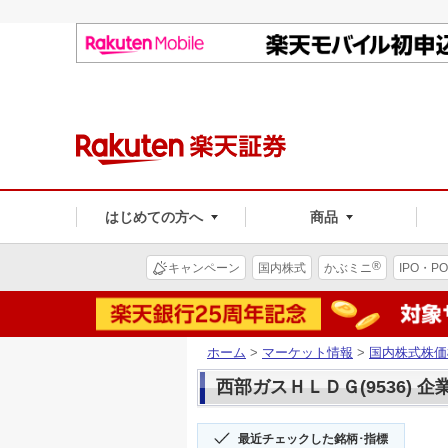
はじめての方へ
商品
®
キャンペーン
国内株式
かぶミニ
IPO・PO
ホーム
>
マーケット情報
>
国内株式株価
西部ガスＨＬＤＧ(9536) 企
最近チェックした銘柄･指標