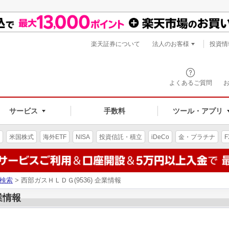
楽天証券について
法人のお客様
投資情
よくあるご質問
サービス
手数料
ツール・アプリ
米国株式
海外ETF
NISA
投資信託・積立
iDeCo
金・プラチナ
F
検索
> 西部ガスＨＬＤＧ(9536) 企業情報
業情報