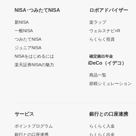
NISA･つみたてNISA
ロボアドバイザー
新NISA
楽ラップ
一般NISA
ウェルスナビ×R
つみたてNISA
らくらく投資
ジュニアNISA
NISAをはじめるには
確定拠出年金
iDeCo（イデコ）
楽天証券NISAの魅力
商品一覧
節税シミュレーション
サービス
銀行との口座連携
ポイントプログラム
らくらく入金
銀行との口座連携
らくらく出金