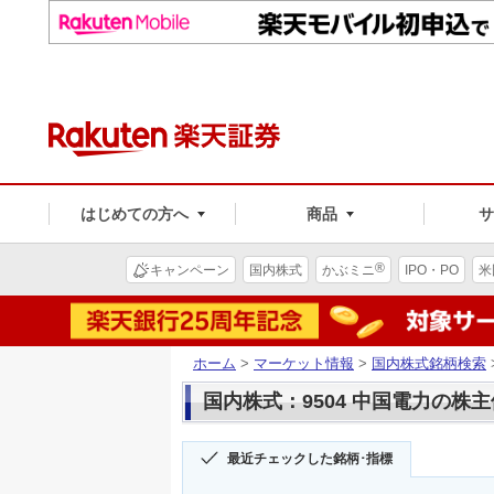
はじめての方へ
商品
®
キャンペーン
国内株式
かぶミニ
IPO・PO
米
ホーム
>
マーケット情報
>
国内株式銘柄検索
国内株式：9504 中国電力の株
最近チェックした銘柄･指標