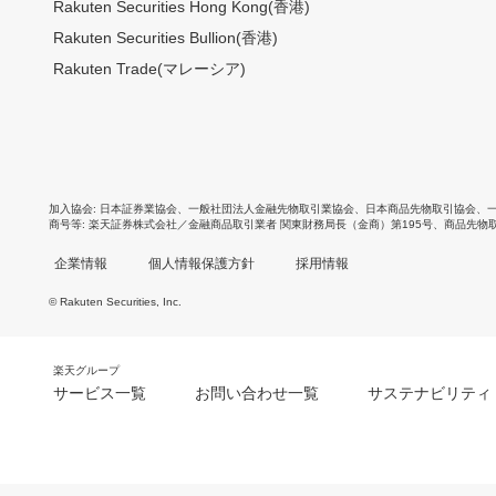
Rakuten Securities Hong Kong(香港)
Rakuten Securities Bullion(香港)
Rakuten Trade(マレーシア)
加入協会
日本証券業協会
、
一般社団法人金融先物取引業協会
、
日本商品先物取引協会
、
商号等
楽天証券株式会社／金融商品取引業者 関東財務局長（金商）第195号、商品先物
企業情報
個人情報保護方針
採用情報
© Rakuten Securities, Inc.
楽天グループ
サービス一覧
お問い合わせ一覧
サステナビリティ