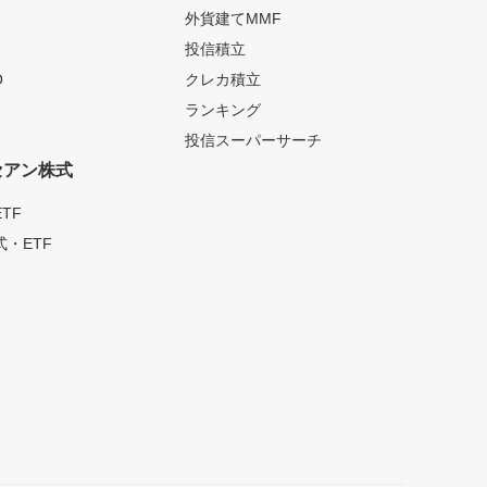
外貨建てMMF
投信積立
O
クレカ積立
ランキング
投信スーパーサーチ
セアン株式
TF
・ETF