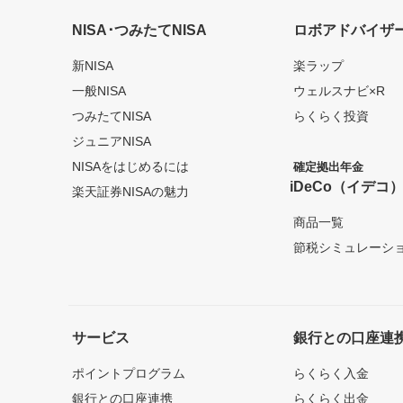
NISA･つみたてNISA
ロボアドバイザ
新NISA
楽ラップ
一般NISA
ウェルスナビ×R
つみたてNISA
らくらく投資
ジュニアNISA
NISAをはじめるには
確定拠出年金
iDeCo（イデコ
楽天証券NISAの魅力
商品一覧
節税シミュレーシ
サービス
銀行との口座連
ポイントプログラム
らくらく入金
銀行との口座連携
らくらく出金