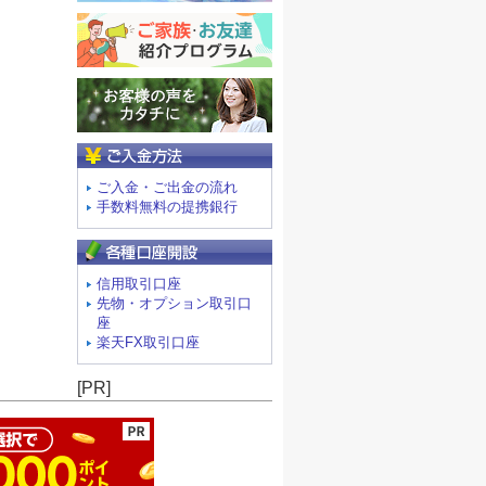
ご入金方法
ご入金・ご出金の流れ
手数料無料の提携銀行
信用取引口座
先物・オプション取引口
座
楽天FX取引口座
ージの先頭へ
[PR]