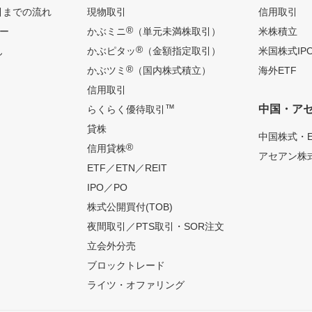
引までの流れ
現物取引
信用取引
®
ー
かぶミニ
（単元未満株取引）
米株積立
®
ん
かぶピタッ
（金額指定取引）
米国株式IP
®
かぶツミ
（国内株式積立）
海外ETF
信用取引
™
中国・ア
らくらく優待取引
貸株
中国株式・E
®
信用貸株
アセアン株式
ETF／ETN／REIT
IPO／PO
株式公開買付(TOB)
夜間取引／PTS取引・SOR注文
立会外分売
ブロックトレード
ライツ・オファリング