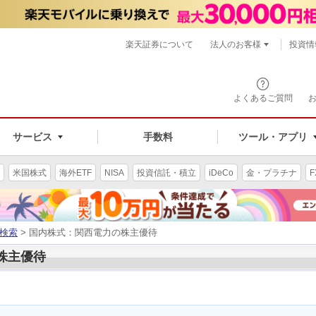
楽天証券について
法人のお客様
投資情
よくあるご質問
サービス
手数料
ツール・アプリ
米国株式
海外ETF
NISA
投資信託・積立
iDeCo
金・プラチナ
F
検索
> 国内株式：関西電力の株主優待
の株主優待