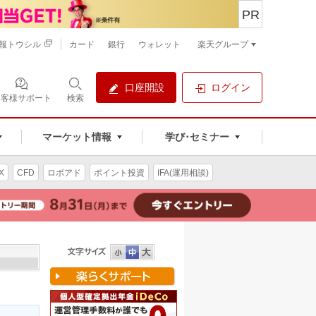
PR
報トウシル
カード
銀行
ウォレット
楽天グループ
口座開設
ログイン
お客様サポート
検索
マーケット情報
学び･セミナー
X
CFD
ロボアド
ポイント投資
IFA(運用相談)