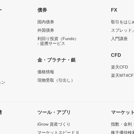
ー
債券
FX
国内債券
取引をはじ
外国債券
スプレッド
利回り投資（Funds）
入門講座
- 提携サービス
CFD
金・プラチナ・銀
）
楽天CFD
価格情報
楽天MT4CF
現物受取（引出し）
ョン
携
ツール・アプリ
マーケッ
iGrow 資産づくり
指数・金利
マーケットスピード II
株主優待検