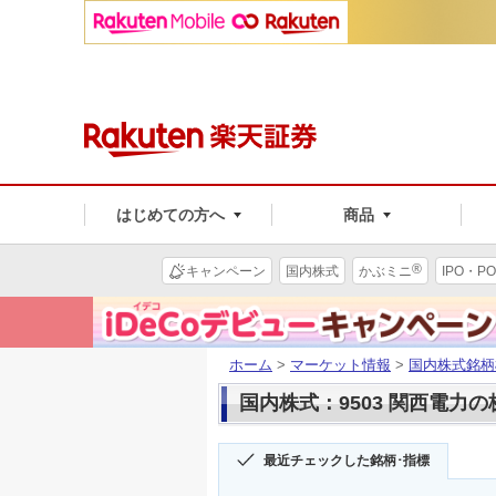
はじめての方へ
商品
®
キャンペーン
国内株式
かぶミニ
IPO・PO
ホーム
>
マーケット情報
>
国内株式銘柄
国内株式：9503 関西電力
最近チェックした銘柄･指標