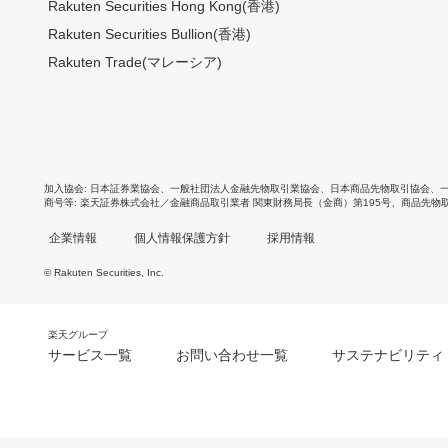
Rakuten Securities Hong Kong(香港)
Rakuten Securities Bullion(香港)
Rakuten Trade(マレーシア)
加入協会
日本証券業協会
、
一般社団法人金融先物取引業協会
、
日本商品先物取引協会
、
商号等
楽天証券株式会社／金融商品取引業者 関東財務局長（金商）第195号、商品先物
企業情報
個人情報保護方針
採用情報
© Rakuten Securities, Inc.
楽天グループ
サービス一覧
お問い合わせ一覧
サステナビリティ