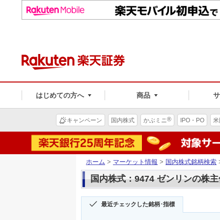
はじめての方へ
商品
®
キャンペーン
国内株式
かぶミニ
IPO・PO
米
ホーム
>
マーケット情報
>
国内株式銘柄検索
国内株式：9474 ゼンリンの株
最近チェックした銘柄･指標