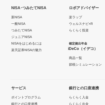
NISA･つみたてNISA
ロボアドバイザー
新NISA
楽ラップ
一般NISA
ウェルスナビ×R
つみたてNISA
らくらく投資
ジュニアNISA
NISAをはじめるには
確定拠出年金
iDeCo（イデコ）
楽天証券NISAの魅力
商品一覧
節税シミュレーション
サービス
銀行との口座連携
ポイントプログラム
らくらく入金
銀行との口座連携
らくらく出金