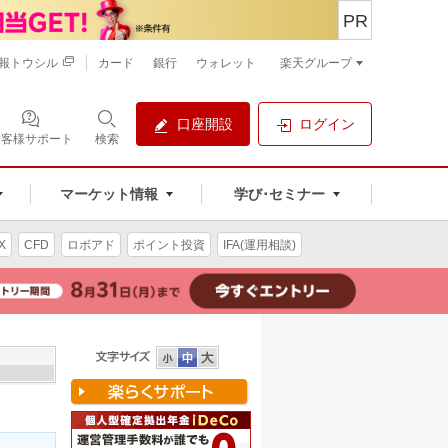
PR
報トウシル
カード
銀行
ウォレット
楽天グループ
口座開設
ログイン
お客様サポート
検索
マーケット情報
学び･セミナー
X
CFD
ロボアド
ポイント投資
IFA(運用相談)