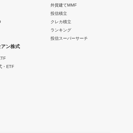
外貨建てMMF
投信積立
O
クレカ積立
ランキング
投信スーパーサーチ
セアン株式
TF
・ETF