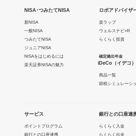
NISA･つみたてNISA
ロボアドバイザ
新NISA
楽ラップ
一般NISA
ウェルスナビ×R
つみたてNISA
らくらく投資
ジュニアNISA
NISAをはじめるには
確定拠出年金
iDeCo（イデコ
楽天証券NISAの魅力
商品一覧
節税シミュレーシ
サービス
銀行との口座連
ポイントプログラム
らくらく入金
銀行との口座連携
らくらく出金