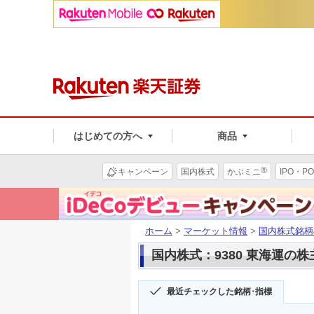
はじめての方へ
商品
®
キャンペーン
国内株式
かぶミニ
IPO・PO
ホーム
>
マーケット情報
>
国内株式銘柄
国内株式：9380 東海運の
最近チェックした銘柄･指標