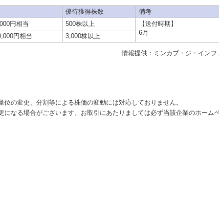
優待獲得株数
備考
,000円相当
500株以上
【送付時期】
6月
0,000円相当
3,000株以上
情報提供：ミンカブ・ジ・インフ
。
単位の変更、分割等による株価の変動には対応しておりません。
更になる場合がございます。お取引にあたりましては必ず当該企業のホーム