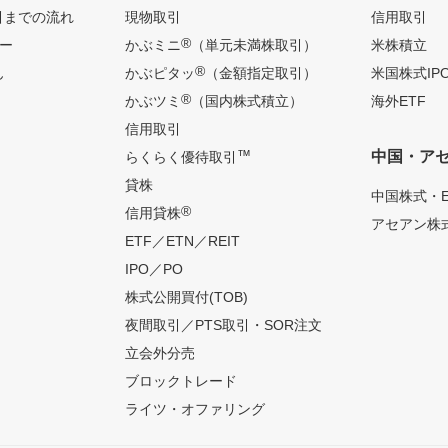
引までの流れ
現物取引
信用取引
®
ー
かぶミニ
（単元未満株取引）
米株積立
®
ん
かぶピタッ
（金額指定取引）
米国株式IP
®
かぶツミ
（国内株式積立）
海外ETF
信用取引
™
中国・ア
らくらく優待取引
貸株
中国株式・E
®
信用貸株
アセアン株式
ETF／ETN／REIT
IPO／PO
株式公開買付(TOB)
夜間取引／PTS取引・SOR注文
立会外分売
ブロックトレード
ライツ・オファリング