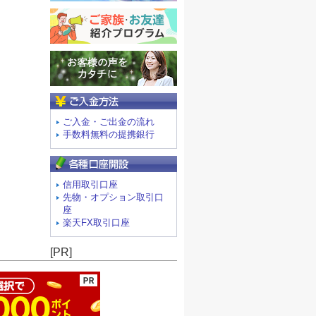
ご入金方法
ご入金・ご出金の流れ
手数料無料の提携銀行
信用取引口座
先物・オプション取引口
座
楽天FX取引口座
ージの先頭へ
[PR]