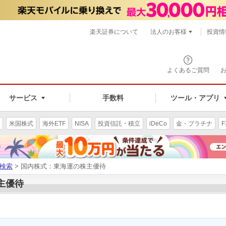
楽天証券について
法人のお客様
投資情
よくあるご質問
サービス
手数料
ツール・アプリ
米国株式
海外ETF
NISA
投資信託・積立
iDeCo
金・プラチナ
F
検索
> 国内株式：東海運の株主優待
株主優待