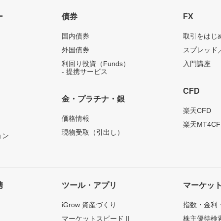
ー
債券
FX
国内債券
取引をはじ
外国債券
スプレッド
利回り投資（Funds）
入門講座
- 提携サービス
CFD
金・プラチナ・銀
）
楽天CFD
価格情報
楽天MT4CF
現物受取（引出し）
ョン
携
ツール・アプリ
マーケッ
iGrow 資産づくり
指数・金利
マーケットスピード II
株主優待検