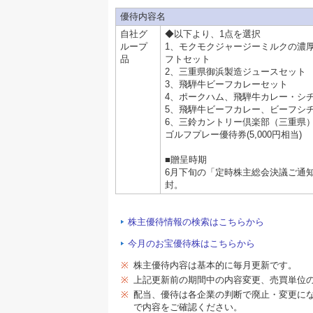
優待内容名
自社グ
◆以下より、1点を選択
ループ
1、モクモクジャージーミルクの濃
品
フトセット
2、三重県御浜製造ジュースセット
3、飛騨牛ビーフカレーセット
4、ポークハム、飛騨牛カレー・シ
5、飛騨牛ビーフカレー、ビーフシ
6、三鈴カントリー倶楽部（三重県
ゴルフプレー優待券(5,000円相当)
■贈呈時期
6月下旬の「定時株主総会決議ご通
封。
株主優待情報の検索はこちらから
今月のお宝優待株はこちらから
※
株主優待内容は基本的に毎月更新です。
※
上記更新前の期間中の内容変更、売買単位
※
配当、優待は各企業の判断で廃止・変更に
で内容をご確認ください。