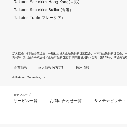
Rakuten Securities Hong Kong(香港)
Rakuten Securities Bullion(香港)
Rakuten Trade(マレーシア)
加入協会
日本証券業協会
、
一般社団法人金融先物取引業協会
、
日本商品先物取引協会
、
商号等
楽天証券株式会社／金融商品取引業者 関東財務局長（金商）第195号、商品先物
企業情報
個人情報保護方針
採用情報
© Rakuten Securities, Inc.
楽天グループ
サービス一覧
お問い合わせ一覧
サステナビリティ