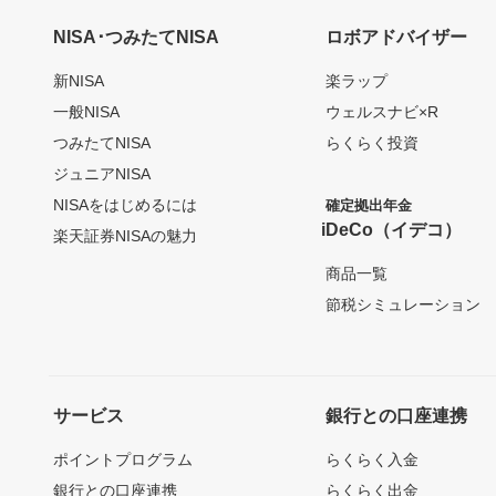
NISA･つみたてNISA
ロボアドバイザー
新NISA
楽ラップ
一般NISA
ウェルスナビ×R
つみたてNISA
らくらく投資
ジュニアNISA
NISAをはじめるには
確定拠出年金
iDeCo（イデコ）
楽天証券NISAの魅力
商品一覧
節税シミュレーション
サービス
銀行との口座連携
ポイントプログラム
らくらく入金
銀行との口座連携
らくらく出金