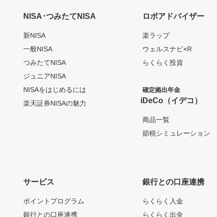
NISA･つみたてNISA
ロボアドバイザー
新NISA
楽ラップ
一般NISA
ウェルスナビ×R
つみたてNISA
らくらく投資
ジュニアNISA
NISAをはじめるには
確定拠出年金
iDeCo（イデコ）
楽天証券NISAの魅力
商品一覧
節税シミュレーション
サービス
銀行との口座連携
ポイントプログラム
らくらく入金
銀行との口座連携
らくらく出金