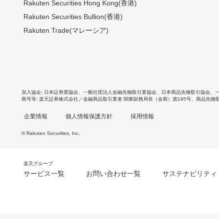
Rakuten Securities Hong Kong(香港)
Rakuten Securities Bullion(香港)
Rakuten Trade(マレーシア)
加入協会
日本証券業協会
、
一般社団法人金融先物取引業協会
、
日本商品先物取引協会
、
商号等
楽天証券株式会社／金融商品取引業者 関東財務局長（金商）第195号、商品先物
企業情報
個人情報保護方針
採用情報
© Rakuten Securities, Inc.
楽天グループ
サービス一覧
お問い合わせ一覧
サステナビリティ