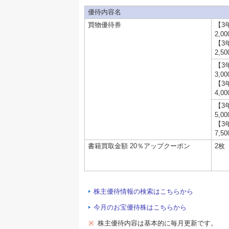
優待内容名
買物優待券
【3
2,0
【3
2,5
【3
3,0
【3
4,0
【3
5,0
【3
7,5
書籍買取金額 20％アップクーポン
2枚
株主優待情報の検索はこちらから
今月のお宝優待株はこちらから
※
株主優待内容は基本的に毎月更新です。