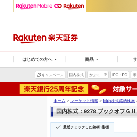
はじめての方へ
商品
®
キャンペーン
国内株式
かぶミニ
IPO・PO
米
ホーム
>
マーケット情報
>
国内株式銘柄検索
国内株式：9278 ブックオフＧ
最近チェックした銘柄･指標