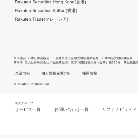
Rakuten Securities Hong Kong(香港)
Rakuten Securities Bullion(香港)
Rakuten Trade(マレーシア)
加入協会
日本証券業協会
、
一般社団法人金融先物取引業協会
、
日本商品先物取引協会
、
商号等
楽天証券株式会社／金融商品取引業者 関東財務局長（金商）第195号、商品先物
企業情報
個人情報保護方針
採用情報
© Rakuten Securities, Inc.
楽天グループ
サービス一覧
お問い合わせ一覧
サステナビリティ