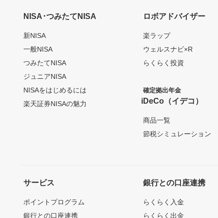
NISA･つみたてNISA
ロボアドバイザー
新NISA
楽ラップ
一般NISA
ウェルスナビ×R
つみたてNISA
らくらく投資
ジュニアNISA
NISAをはじめるには
確定拠出年金
iDeCo（イデコ）
楽天証券NISAの魅力
商品一覧
節税シミュレーション
サービス
銀行との口座連携
ポイントプログラム
らくらく入金
銀行との口座連携
らくらく出金