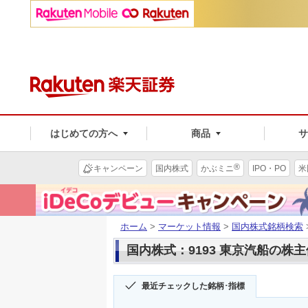
はじめての方へ
商品
®
キャンペーン
国内株式
かぶミニ
IPO・PO
米
ホーム
>
マーケット情報
>
国内株式銘柄検索
国内株式：9193 東京汽船の株
最近チェックした銘柄･指標