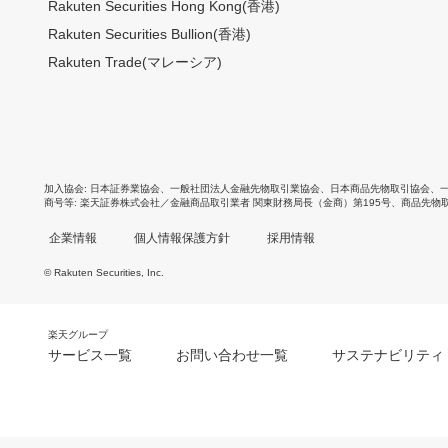
Rakuten Securities Hong Kong(香港)
Rakuten Securities Bullion(香港)
Rakuten Trade(マレーシア)
加入協会
日本証券業協会
、
一般社団法人金融先物取引業協会
、
日本商品先物取引協会
、
商号等
楽天証券株式会社／金融商品取引業者 関東財務局長（金商）第195号、商品先物
企業情報
個人情報保護方針
採用情報
© Rakuten Securities, Inc.
楽天グループ
サービス一覧
お問い合わせ一覧
サステナビリティ