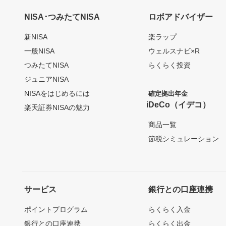
NISA･つみたてNISA
ロボアドバイザー
新NISA
楽ラップ
一般NISA
ウェルスナビ×R
つみたてNISA
らくらく投資
ジュニアNISA
NISAをはじめるには
確定拠出年金
iDeCo（イデコ）
楽天証券NISAの魅力
商品一覧
節税シミュレーション
サービス
銀行との口座連携
ポイントプログラム
らくらく入金
銀行との口座連携
らくらく出金