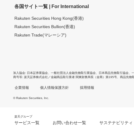
各国サイト一覧 | For International
Rakuten Securities Hong Kong(香港)
Rakuten Securities Bullion(香港)
Rakuten Trade(マレーシア)
加入協会
日本証券業協会
、
一般社団法人金融先物取引業協会
、
日本商品先物取引協会
、
商号等
楽天証券株式会社／金融商品取引業者 関東財務局長（金商）第195号、商品先物
企業情報
個人情報保護方針
採用情報
© Rakuten Securities, Inc.
楽天グループ
サービス一覧
お問い合わせ一覧
サステナビリティ