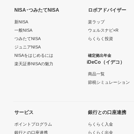
NISA･つみたてNISA
ロボアドバイザー
新NISA
楽ラップ
一般NISA
ウェルスナビ×R
つみたてNISA
らくらく投資
ジュニアNISA
NISAをはじめるには
確定拠出年金
iDeCo（イデコ）
楽天証券NISAの魅力
商品一覧
節税シミュレーション
サービス
銀行との口座連携
ポイントプログラム
らくらく入金
銀行との口座連携
らくらく出金