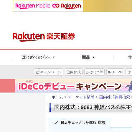
はじめての方へ
商品
®
キャンペーン
国内株式
かぶミニ
IPO・PO
米
ホーム
>
マーケット情報
>
国内株式銘柄検索
国内株式：9083 神姫バスの株
最近チェックした銘柄･指標