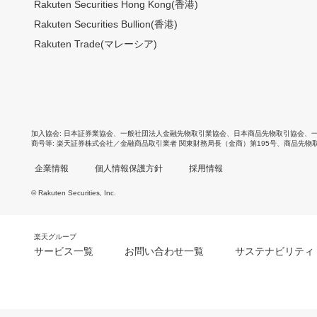
Rakuten Securities Hong Kong(香港)
Rakuten Securities Bullion(香港)
Rakuten Trade(マレーシア)
加入協会
日本証券業協会
、
一般社団法人金融先物取引業協会
、
日本商品先物取引協会
、
商号等
楽天証券株式会社／金融商品取引業者 関東財務局長（金商）第195号、商品先物
企業情報
個人情報保護方針
採用情報
© Rakuten Securities, Inc.
楽天グループ
サービス一覧
お問い合わせ一覧
サステナビリティ