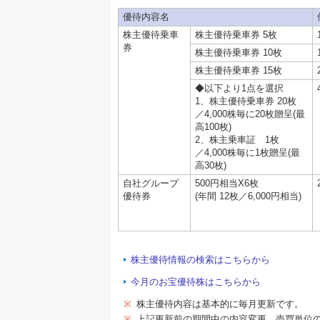
優待内容名
株主優待乗車
株主優待乗車券 5枚
券
株主優待乗車券 10枚
株主優待乗車券 15枚
◆以下より1点を選択
1、株主優待乗車券 20枚
／4,000株毎に20枚贈呈(最
高100枚)
2、株主乗車証 1枚
／4,000株毎に1枚贈呈(最
高30枚)
自社グループ
500円相当X6枚
優待券
(年間 12枚／6,000円相当)
株主優待情報の検索はこちらから
今月のお宝優待株はこちらから
※
株主優待内容は基本的に毎月更新です。
※
上記更新前の期間中の内容変更、売買単位