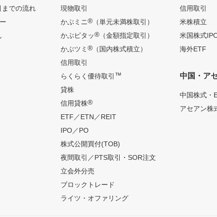
引までの流れ
現物取引
信用取引
®
ー
かぶミニ
（単元未満株取引）
米株積立
®
ん
かぶピタッ
（金額指定取引）
米国株式IP
®
かぶツミ
（国内株式積立）
海外ETF
信用取引
™
中国・ア
らくらく優待取引
貸株
中国株式・E
®
信用貸株
アセアン株式
ETF／ETN／REIT
IPO／PO
株式公開買付(TOB)
夜間取引／PTS取引・SOR注文
立会外分売
ブロックトレード
ライツ・オファリング