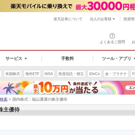
楽天証券について
法人のお客様
投資情
よくあるご質問
サービス
手数料
ツール・アプリ
米国株式
海外ETF
NISA
投資信託・積立
iDeCo
金・プラチナ
F
検索
> 国内株式：福山通運の株主優待
の株主優待