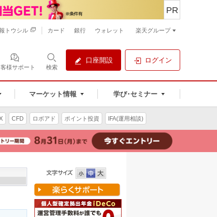
PR
報トウシル
カード
銀行
ウォレット
楽天グループ
口座開設
ログイン
お客様サポート
検索
マーケット情報
学び･セミナー
X
CFD
ロボアド
ポイント投資
IFA(運用相談)