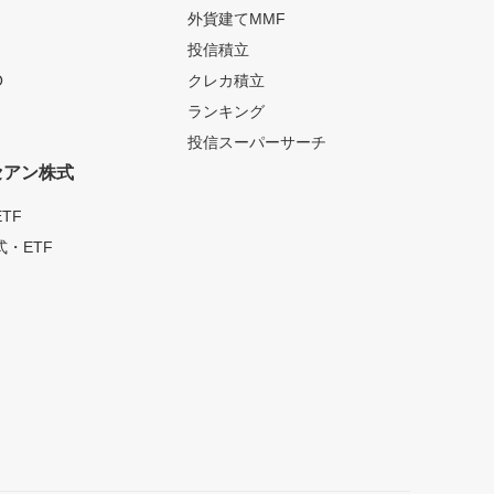
外貨建てMMF
投信積立
O
クレカ積立
ランキング
投信スーパーサーチ
セアン株式
TF
・ETF