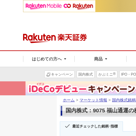
はじめての方へ
商品
®
キャンペーン
国内株式
かぶミニ
IPO・PO
ホーム
>
マーケット情報
>
国内株式銘柄
国内株式：9075 福山通運
最近チェックした銘柄･指標