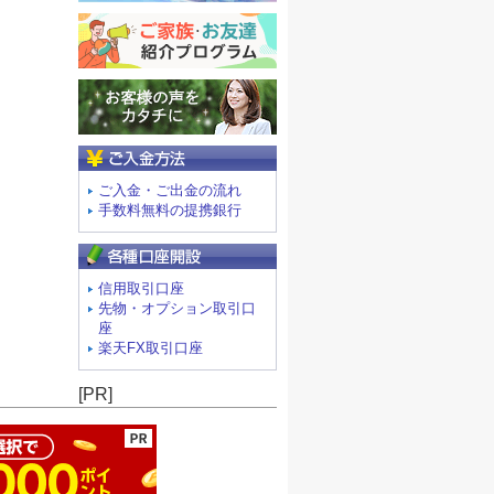
ご入金方法
ご入金・ご出金の流れ
手数料無料の提携銀行
信用取引口座
先物・オプション取引口
座
楽天FX取引口座
ージの先頭へ
[PR]