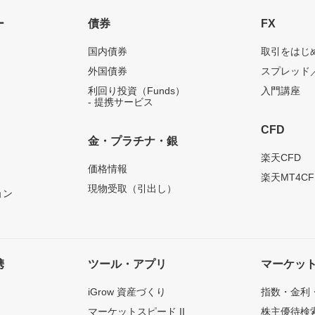
ー
債券
FX
国内債券
取引をはじ
外国債券
スプレッド
利回り投資（Funds）
入門講座
- 提携サービス
CFD
金・プラチナ・銀
）
楽天CFD
価格情報
楽天MT4CF
現物受取（引出し）
ョン
携
ツール・アプリ
マーケッ
iGrow 資産づくり
指数・金利
マーケットスピード II
株主優待検