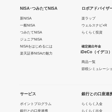
NISA･つみたてNISA
ロボアドバイザ
新NISA
楽ラップ
一般NISA
ウェルスナビ×R
つみたてNISA
らくらく投資
ジュニアNISA
NISAをはじめるには
確定拠出年金
iDeCo（イデコ
楽天証券NISAの魅力
商品一覧
節税シミュレーシ
サービス
銀行との口座連
ポイントプログラム
らくらく入金
銀行との口座連携
らくらく出金