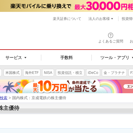
楽天証券について
法人のお客様
投資情
よくあるご質問
サービス
手数料
ツール・アプリ
米国株式
海外ETF
NISA
投資信託・積立
iDeCo
金・プラチナ
F
検索
> 国内株式：京成電鉄の株主優待
の株主優待