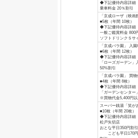
◆下記優待内容詳細
乗車料金 20％割引
「京成ローザ（映画
■5枚（年間 10枚）
◆下記優待内容詳細
一般ご鑑賞料金 800
ソフトドリンクＳサ
「京成バラ園」 入園
■6枚（年間 12枚）
◆下記優待内容詳細
「ローズガーデン」
50%割引
「京成バラ園」 買物
■4枚（年間 8枚）
◆下記優待内容詳細
「ガーデンセンター」
※買物代金5,400円
スーパー銭湯「笑が
■10枚（年間 20枚）
◆下記優待内容詳細
松戸矢切店
おとな平日350円割
こども平日170円