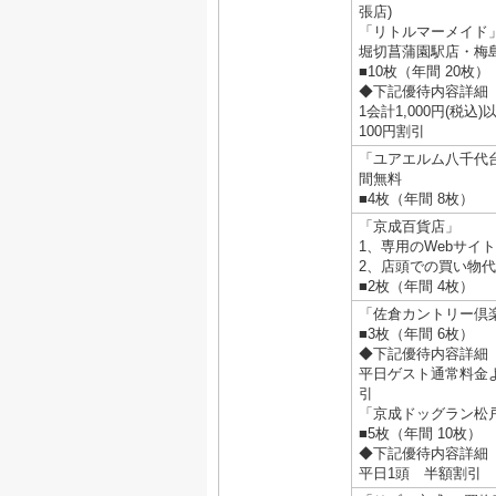
張店)
「リトルマーメイド
堀切菖蒲園駅店・梅
■10枚（年間 20枚）
◆下記優待内容詳細
1会計1,000円(税
100円割引
「ユアエルム八千代台
間無料
■4枚（年間 8枚）
「京成百貨店」
1、専用のWebサイ
2、店頭での買い物代
■2枚（年間 4枚）
「佐倉カントリー倶
■3枚（年間 6枚）
◆下記優待内容詳細
平日ゲスト通常料金より
引
「京成ドッグラン松戸
■5枚（年間 10枚）
◆下記優待内容詳細
平日1頭 半額割引