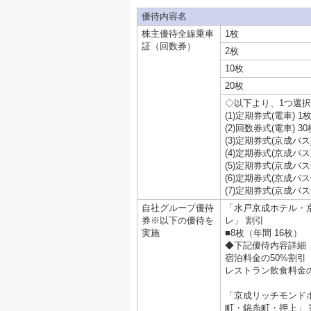
優待内容名
株主優待全線乗車
1枚
証（回数券）
2枚
10枚
20枚
◇以下より、1つ選択
(1)定期券式(電車) 1
(2)回数券式(電車) 30
(3)定期券式(京成バス)
(4)定期券式(京成バス
(5)定期券式(京成バ
(6)定期券式(京成バ
(7)定期券式(京成バ
自社グループ優待
「水戸京成ホテル・
券※以下の優待を
レ」 割引
実施
■8枚（年間 16枚）
◆下記優待内容詳細
宿泊料金の50%割引
レストラン飲食料金の
「京成リッチモンド
町・錦糸町・押上」 