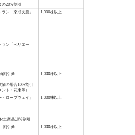
金の20%割引
トラン「京成友膳」
1,000株以上
トラン「べリエー
物割引券
1,000株以上
の買物の場合10%割引
メント・花束等）
ー・ロープウェイ」
1,000株以上
お土産品10%割引
 割引券
1,000株以上