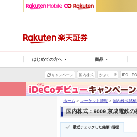
はじめての方へ
商品
®
キャンペーン
国内株式
かぶミニ
IPO・PO
ホーム
>
マーケット情報
>
国内株式銘柄
国内株式：9009 京成電鉄
最近チェックした銘柄･指標