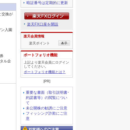
暗証番号は定期的に更新
と交換が
楽天FX口座を開設
デン入園
楽天会員情報
楽天ポイント
ポートフォリオ機能
賞券
ジタル企
上記より楽天会員にログイン
してください。
ポートフォリオ機能とは？
。
[PR]
重要な書面（取引説明書･
約諾書等）の閲覧につい
て
未公開株の勧誘にご注意
フィッシング詐欺にご注
意
お客様へのご注意