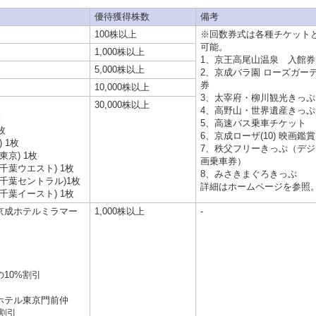
優待獲得株数
備考
100株以上
※回数券式は各種チケット
可能。
1,000株以上
1、京王高尾山温泉 入館券
5,000株以上
2、京成バラ園 ローズガー
券
10,000株以上
3、太宰府・柳川観光きっぷ
30,000株以上
4、高野山・世界遺産きっぷ
枚
5、高速バス乗車チケット
枚
6、京成ローザ(10) 映画鑑
 1枚
7、秩父フリーきっぷ（デ
東京) 1枚
画乗車券）
ス千葉ウエスト) 1枚
8、みさきまぐろきっぷ
ス千葉セントラル)1枚
詳細はホームページを参照
ス千葉イースト) 1枚
京成ホテルミラマー
1,000株以上
-
10%割引
ホテル東京門前仲
割引