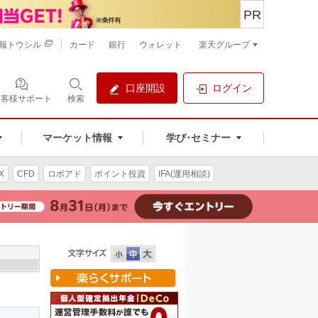
PR
報トウシル
カード
銀行
ウォレット
楽天グループ
口座開設
ログイン
お客様サポート
検索
マーケット情報
学び･セミナー
X
CFD
ロボアド
ポイント投資
IFA(運用相談)