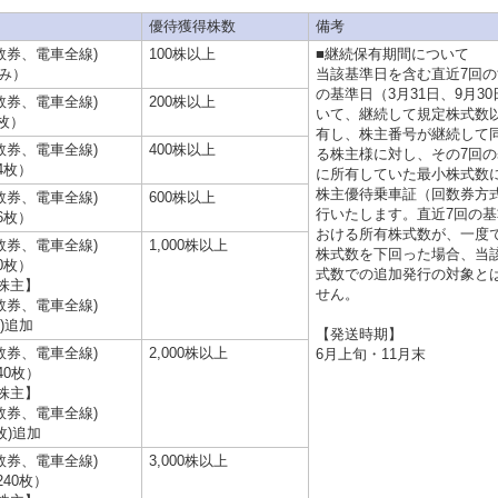
優待獲得株数
備考
数券、電車全線)
100株以上
■継続保有期間について
のみ）
当該基準日を含む直近7回
の基準日（3月31日、9月3
数券、電車全線)
200株以上
いて、継続して規定株式数
2枚）
有し、株主番号が継続して
数券、電車全線)
400株以上
る株主様に対し、その7回
4枚）
に所有していた最小株式数
株主優待乗車証（回数券方
数券、電車全線)
600株以上
行いたします。直近7回の
6枚）
おける所有株式数が、一度
数券、電車全線)
1,000株以上
株式数を下回った場合、当
0枚）
式数での追加発行の対象と
株主】
せん。
数券、電車全線)
枚)追加
【発送時期】
数券、電車全線)
2,000株以上
6月上旬・11月末
40枚）
株主】
数券、電車全線)
4枚)追加
数券、電車全線)
3,000株以上
240枚）