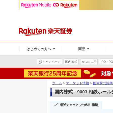
はじめての方へ
商品
®
キャンペーン
国内株式
かぶミニ
IPO・PO
ホーム
>
マーケット情報
>
国内株式銘柄
国内株式：9003 相鉄ホー
最近チェックした銘柄･指標