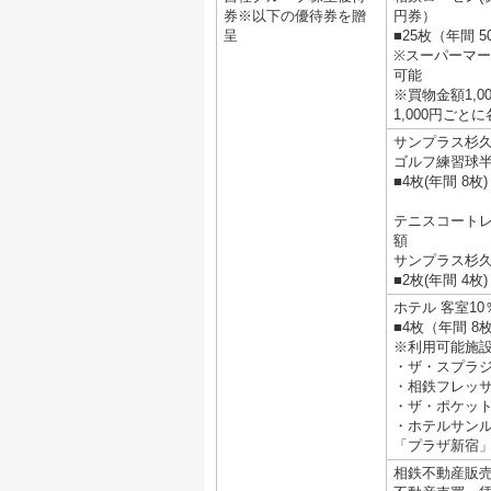
券※以下の優待券を贈
円券）
呈
■25枚（年間 5
※スーパーマ
可能
※買物金額1,0
1,000円ごと
サンプラス杉
ゴルフ練習球
■4枚(年間 8枚)
テニスコートレ
額
サンプラス杉
■2枚(年間 4枚)
ホテル 客室1
■4枚（年間 8枚
※利用可能施
・ザ・スプラ
・相鉄フレッ
・ザ・ポケッ
・ホテルサン
「プラザ新宿
相鉄不動産販売