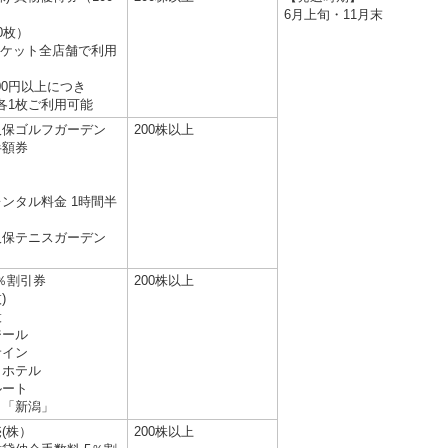
6月上旬・11月末
0枚）
ーケット全店舗で利用
00円以上につき
に各1枚ご利用可能
久保ゴルフガーデン
200株以上
半額券
ンタル料金 1時間半
久保テニスガーデン
0％割引券
200株以上
)
設
ジール
サイン
トホテル
ルート
」「新潟」
(株）
200株以上