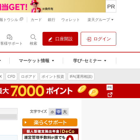
PR
報トウシル
カード
銀行
ウォレット
楽天グループ
口座開設
ログイン
お客様サポート
検索
マーケット情報
学び･セミナー
X
CFD
ロボアド
ポイント投資
IFA(運用相談)