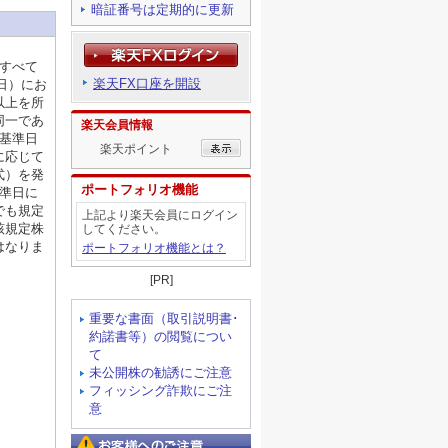
暗証番号は定期的に更新
のすべて
楽天FX口座を開設
0日）にお
以上を所
同一であ
楽天会員情報
の基準日
楽天ポイント
に応じて
式）を発
ポートフォリオ機能
基準日に
でも規定
上記より楽天会員にログイン
該規定株
してください。
はなりま
ポートフォリオ機能とは？
[PR]
重要な書面（取引説明書･
約諾書等）の閲覧につい
て
未公開株の勧誘にご注意
フィッシング詐欺にご注
意
お客様へのご注意