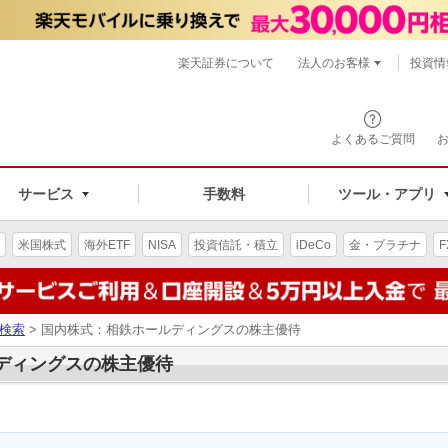
楽天証券について
法人のお客様
投資情
よくあるご質問
サービス
手数料
ツール・アプリ
米国株式
海外ETF
NISA
投資信託・積立
iDeCo
金・プラチナ
F
検索
> 国内株式：相鉄ホールディングスの株主優待
ルディングスの株主優待