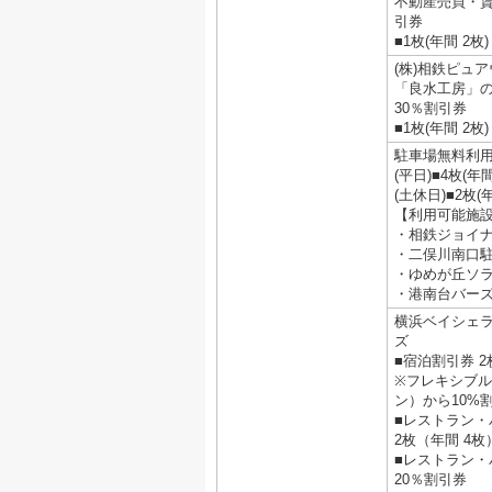
不動産売買・賃
引券
■1枚(年間 2枚)
(株)相鉄ピュ
「良水工房」
30％割引券
■1枚(年間 2枚)
駐車場無料利
(平日)■4枚(年
(土休日)■2枚(
【利用可能施
・相鉄ジョイ
・二俣川南口
・ゆめが丘ソ
・港南台バー
横浜ベイシェ
ズ
■宿泊割引券 2枚
※フレキシブ
ン）から10%
■レストラン・
2枚（年間 4枚
■レストラン・
20％割引券