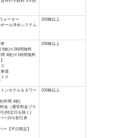
貸仲介手数料 5％割
アウォーター
200株以上
のオール浄水システム
用券
200株以上
間 8枚)※2時間無料
年間 4枚)※1時間無料
設】
ナス
駐車場
ラトス
ズ
ラトンホテル＆タワー
200株以上
(年間 4枚)
ル料金（通常料金プラ
割引(特定日を除く)
バー10％割引券
）
バー【平日限定】