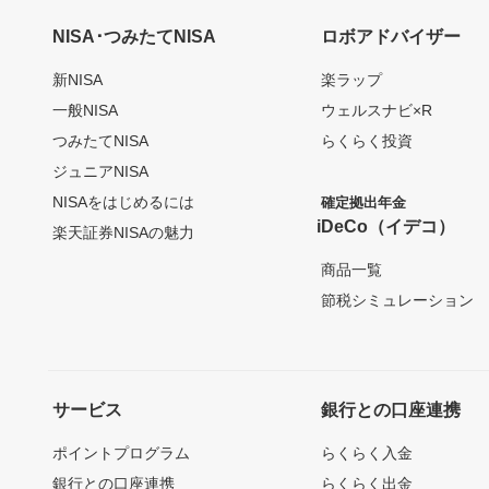
NISA･つみたてNISA
ロボアドバイザー
新NISA
楽ラップ
一般NISA
ウェルスナビ×R
つみたてNISA
らくらく投資
ジュニアNISA
NISAをはじめるには
確定拠出年金
iDeCo（イデコ）
楽天証券NISAの魅力
商品一覧
節税シミュレーション
サービス
銀行との口座連携
ポイントプログラム
らくらく入金
銀行との口座連携
らくらく出金