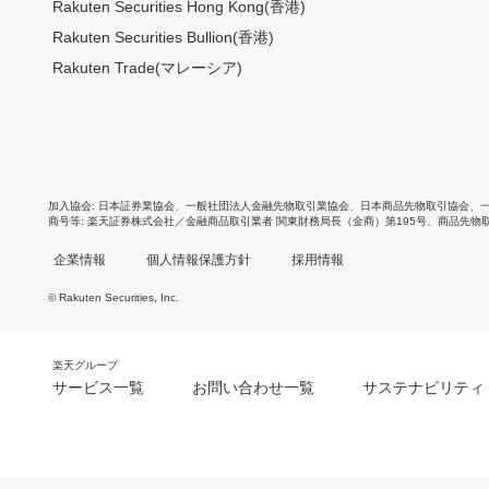
Rakuten Securities Hong Kong(香港)
Rakuten Securities Bullion(香港)
Rakuten Trade(マレーシア)
加入協会
日本証券業協会
、
一般社団法人金融先物取引業協会
、
日本商品先物取引協会
、
商号等
楽天証券株式会社／金融商品取引業者 関東財務局長（金商）第195号、商品先物
企業情報
個人情報保護方針
採用情報
© Rakuten Securities, Inc.
楽天グループ
サービス一覧
お問い合わせ一覧
サステナビリティ