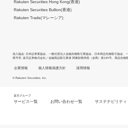
Rakuten Securities Hong Kong(香港)
Rakuten Securities Bullion(香港)
Rakuten Trade(マレーシア)
加入協会
日本証券業協会
、
一般社団法人金融先物取引業協会
、
日本商品先物取引協会
、
商号等
楽天証券株式会社／金融商品取引業者 関東財務局長（金商）第195号、商品先物
企業情報
個人情報保護方針
採用情報
© Rakuten Securities, Inc.
楽天グループ
サービス一覧
お問い合わせ一覧
サステナビリティ