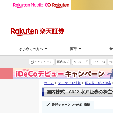
はじめての方へ
商品
®
キャンペーン
国内株式
かぶミニ
IPO・PO
米
ホーム
>
マーケット情報
>
国内株式銘柄検索
国内株式：8622 水戸証券の株
最近チェックした銘柄･指標