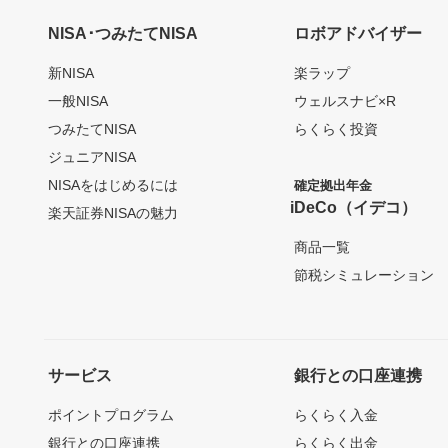
NISA･つみたてNISA
ロボアドバイザー
新NISA
楽ラップ
一般NISA
ウェルスナビ×R
つみたてNISA
らくらく投資
ジュニアNISA
NISAをはじめるには
確定拠出年金
iDeCo（イデコ）
楽天証券NISAの魅力
商品一覧
節税シミュレーション
サービス
銀行との口座連携
ポイントプログラム
らくらく入金
銀行との口座連携
らくらく出金