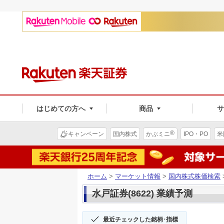
はじめての方へ
商品
®
キャンペーン
国内株式
かぶミニ
IPO・PO
米
ホーム
>
マーケット情報
>
国内株式株価検索
水戸証券(8622) 業績予測
最近チェックした銘柄･指標