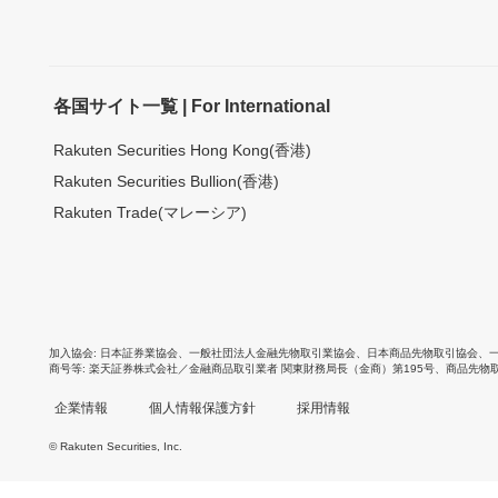
各国サイト一覧 | For International
Rakuten Securities Hong Kong(香港)
Rakuten Securities Bullion(香港)
Rakuten Trade(マレーシア)
加入協会
日本証券業協会
、
一般社団法人金融先物取引業協会
、
日本商品先物取引協会
、
商号等
楽天証券株式会社／金融商品取引業者 関東財務局長（金商）第195号、商品先物
企業情報
個人情報保護方針
採用情報
© Rakuten Securities, Inc.