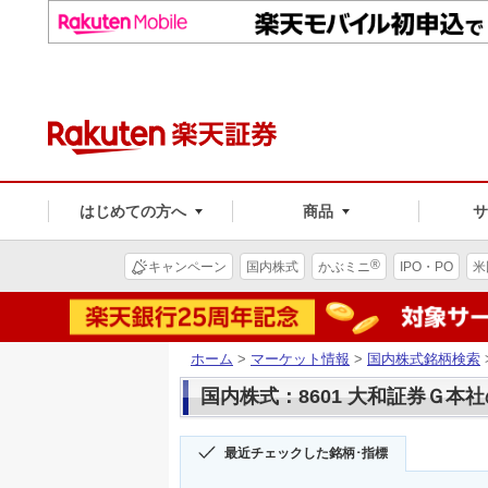
はじめての方へ
商品
®
キャンペーン
国内株式
かぶミニ
IPO・PO
米
ホーム
>
マーケット情報
>
国内株式銘柄検索
国内株式：8601 大和証券Ｇ本
最近チェックした銘柄･指標