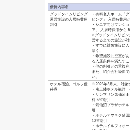
優待内容名
グッドタイムリビング
・有料老人ホーム「グ
運営施設の入居時費用
ビング」 入居時費用か
割引
・シニア向けマンショ
ア」 入居時費用から 
※グッドタイムリビン
営する全ての施設が対
・すでに対象施設に入
除く。
・希望施設に空室があ
る入居条件を満たすこ
・他の割引との重複利
また、紹介会社経由で
い。
ホテル宿泊、ゴルフ優
※2026年3月末、対
待券
・南三陸ホテル観洋 
・サンマリン気仙沼ホ
料 5％割引
・気仙沼プラザホテル
引
・ホテルアマネク蒲田
10％割引
・ホテルイルフィオー