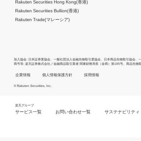
Rakuten Securities Hong Kong(香港)
Rakuten Securities Bullion(香港)
Rakuten Trade(マレーシア)
加入協会
日本証券業協会
、
一般社団法人金融先物取引業協会
、
日本商品先物取引協会
、
商号等
楽天証券株式会社／金融商品取引業者 関東財務局長（金商）第195号、商品先物
企業情報
個人情報保護方針
採用情報
© Rakuten Securities, Inc.
楽天グループ
サービス一覧
お問い合わせ一覧
サステナビリティ