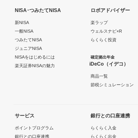
NISA･つみたてNISA
ロボアドバイザー
新NISA
楽ラップ
一般NISA
ウェルスナビ×R
つみたてNISA
らくらく投資
ジュニアNISA
NISAをはじめるには
確定拠出年金
iDeCo（イデコ）
楽天証券NISAの魅力
商品一覧
節税シミュレーション
サービス
銀行との口座連携
ポイントプログラム
らくらく入金
銀行との口座連携
らくらく出金