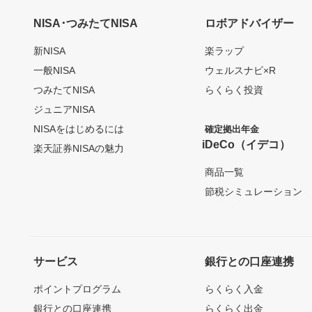
NISA･つみたてNISA
ロボアドバイザー
新NISA
楽ラップ
一般NISA
ウェルスナビ×R
つみたてNISA
らくらく投資
ジュニアNISA
NISAをはじめるには
確定拠出年金
iDeCo（イデコ）
楽天証券NISAの魅力
商品一覧
節税シミュレーション
サービス
銀行との口座連携
ポイントプログラム
らくらく入金
銀行との口座連携
らくらく出金