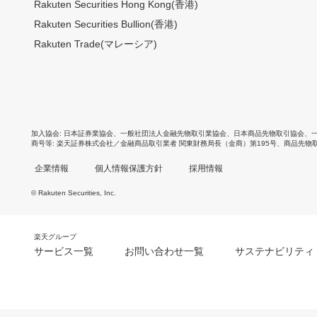
Rakuten Securities Hong Kong(香港)
Rakuten Securities Bullion(香港)
Rakuten Trade(マレーシア)
加入協会
日本証券業協会
、
一般社団法人金融先物取引業協会
、
日本商品先物取引協会
、
商号等
楽天証券株式会社／金融商品取引業者 関東財務局長（金商）第195号、商品先物
企業情報
個人情報保護方針
採用情報
© Rakuten Securities, Inc.
楽天グループ
サービス一覧
お問い合わせ一覧
サステナビリティ