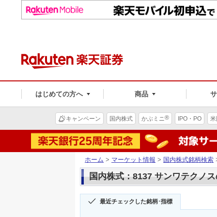
はじめての方へ
商品
®
キャンペーン
国内株式
かぶミニ
IPO・PO
米
ホーム
>
マーケット情報
>
国内株式銘柄検索
国内株式：8137 サンワテクノ
最近チェックした銘柄･指標