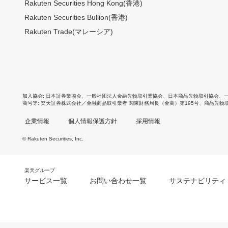
Rakuten Securities Hong Kong(香港)
Rakuten Securities Bullion(香港)
Rakuten Trade(マレーシア)
加入協会
日本証券業協会
、
一般社団法人金融先物取引業協会
、
日本商品先物取引協会
、
商号等
楽天証券株式会社／金融商品取引業者 関東財務局長（金商）第195号、商品先物
企業情報
個人情報保護方針
採用情報
© Rakuten Securities, Inc.
楽天グループ
サービス一覧
お問い合わせ一覧
サステナビリティ