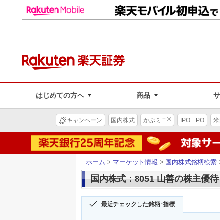
はじめての方へ
商品
®
キャンペーン
国内株式
かぶミニ
IPO・PO
米
ホーム
>
マーケット情報
>
国内株式銘柄検索
国内株式：8051 山善の株主優待
最近チェックした銘柄･指標