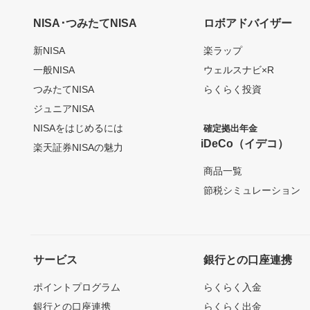
NISA･つみたてNISA
ロボアドバイザー
新NISA
楽ラップ
一般NISA
ウェルスナビ×R
つみたてNISA
らくらく投資
ジュニアNISA
NISAをはじめるには
確定拠出年金
iDeCo（イデコ）
楽天証券NISAの魅力
商品一覧
節税シミュレーション
サービス
銀行との口座連携
ポイントプログラム
らくらく入金
銀行との口座連携
らくらく出金