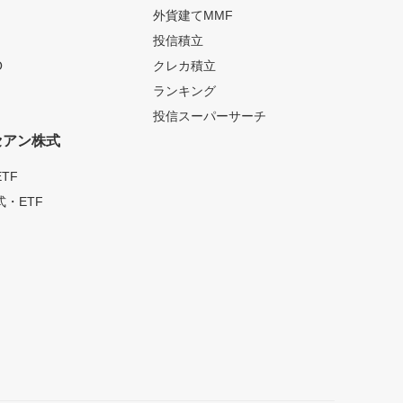
外貨建てMMF
投信積立
O
クレカ積立
ランキング
投信スーパーサーチ
セアン株式
TF
・ETF