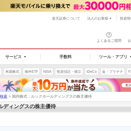
楽天証券について
法人のお客様
投資情
よくあるご質問
サービス
手数料
ツール・アプリ
米国株式
海外ETF
NISA
投資信託・積立
iDeCo
金・プラチナ
F
検索
> 国内株式：ルックホールディングスの株主優待
ールディングスの株主優待