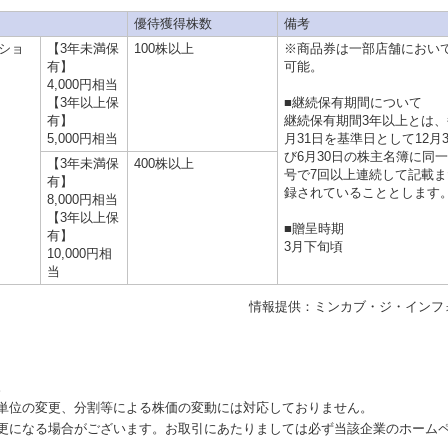
優待獲得株数
備考
ショ
【3年未満保
100株以上
※商品券は一部店舗におい
有】
可能。
4,000円相当
【3年以上保
■継続保有期間について
有】
継続保有期間3年以上とは、
5,000円相当
月31日を基準日として12月
び6月30日の株主名簿に同
【3年未満保
400株以上
号で7回以上連続して記載
有】
録されていることとします
8,000円相当
【3年以上保
■贈呈時期
有】
3月下旬頃
10,000円相
当
情報提供：ミンカブ・ジ・インフ
。
単位の変更、分割等による株価の変動には対応しておりません。
更になる場合がございます。お取引にあたりましては必ず当該企業のホーム