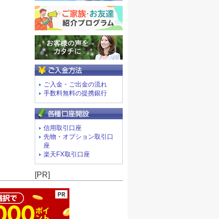
ご入金方法
ご入金・ご出金の流れ
手数料無料の提携銀行
信用取引口座
先物・オプション取引口
座
楽天FX取引口座
ージの先頭へ
[PR]