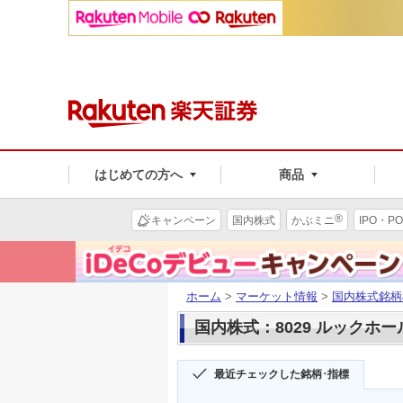
はじめての方へ
商品
®
キャンペーン
国内株式
かぶミニ
IPO・PO
ホーム
>
マーケット情報
>
国内株式銘柄
国内株式：8029 ルックホ
最近チェックした銘柄･指標