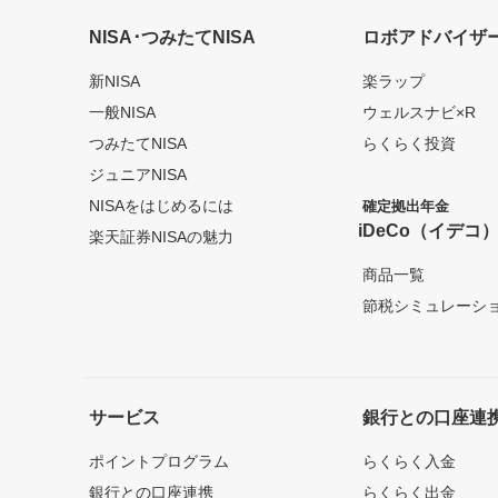
NISA･つみたてNISA
ロボアドバイザ
新NISA
楽ラップ
一般NISA
ウェルスナビ×R
つみたてNISA
らくらく投資
ジュニアNISA
NISAをはじめるには
確定拠出年金
iDeCo（イデコ
楽天証券NISAの魅力
商品一覧
節税シミュレーシ
サービス
銀行との口座連
ポイントプログラム
らくらく入金
銀行との口座連携
らくらく出金