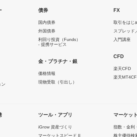
ー
債券
FX
国内債券
取引をはじ
外国債券
スプレッド
利回り投資（Funds）
入門講座
- 提携サービス
CFD
金・プラチナ・銀
）
楽天CFD
価格情報
楽天MT4CF
現物受取（引出し）
ョン
携
ツール・アプリ
マーケッ
iGrow 資産づくり
指数・金利
マーケットスピード II
株主優待検