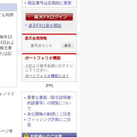
暗証番号は定期的に更新
ても利用
楽天FX口座を開設
毎年12
楽天会員情報
31日およ
楽天ポイント
一株主番
または記
ポートフォリオ機能
。
上記より楽天会員にログイン
してください。
ポートフォリオ機能とは？
[PR]
ォノイド
重要な書面（取引説明書･
約諾書等）の閲覧につい
て
未公開株の勧誘にご注意
フィッシング詐欺にご注
意
ページ等
お客様へのご注意