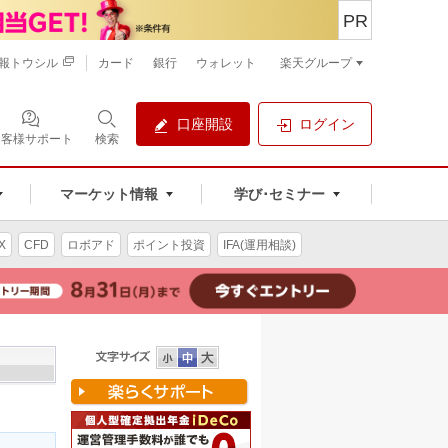
PR
報トウシル
カード
銀行
ウォレット
楽天グループ
口座開設
ログイン
お客様サポート
検索
マーケット情報
学び･セミナー
X
CFD
ロボアド
ポイント投資
IFA(運用相談)