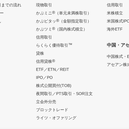
引までの流れ
現物取引
信用取引
®
ー
かぶミニ
（単元未満株取引）
米株積立
®
ん
かぶピタッ
（金額指定取引）
米国株式IP
®
かぶツミ
（国内株式積立）
海外ETF
信用取引
™
中国・ア
らくらく優待取引
貸株
中国株式・E
®
信用貸株
アセアン株式
ETF／ETN／REIT
IPO／PO
株式公開買付(TOB)
夜間取引／PTS取引・SOR注文
立会外分売
ブロックトレード
ライツ・オファリング