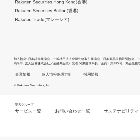
Rakuten Securities Hong Kong(香港)
Rakuten Securities Bullion(香港)
Rakuten Trade(マレーシア)
加入協会
日本証券業協会
、
一般社団法人金融先物取引業協会
、
日本商品先物取引協会
、
商号等
楽天証券株式会社／金融商品取引業者 関東財務局長（金商）第195号、商品先物
企業情報
個人情報保護方針
採用情報
© Rakuten Securities, Inc.
楽天グループ
サービス一覧
お問い合わせ一覧
サステナビリティ