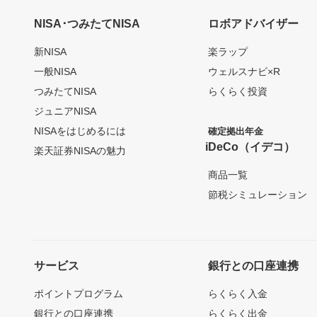
NISA･つみたてNISA
ロボアドバイザー
新NISA
楽ラップ
一般NISA
ウェルスナビ×R
つみたてNISA
らくらく投資
ジュニアNISA
NISAをはじめるには
確定拠出年金
iDeCo（イデコ）
楽天証券NISAの魅力
商品一覧
節税シミュレーション
サービス
銀行との口座連携
ポイントプログラム
らくらく入金
銀行との口座連携
らくらく出金