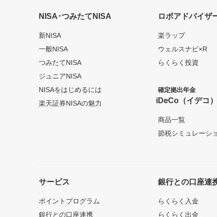
NISA･つみたてNISA
ロボアドバイザ
新NISA
楽ラップ
一般NISA
ウェルスナビ×R
つみたてNISA
らくらく投資
ジュニアNISA
NISAをはじめるには
確定拠出年金
iDeCo（イデコ
楽天証券NISAの魅力
商品一覧
節税シミュレーシ
サービス
銀行との口座連
ポイントプログラム
らくらく入金
銀行との口座連携
らくらく出金