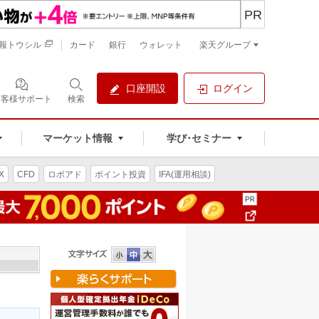
PR
報トウシル
カード
銀行
ウォレット
楽天グループ
口座開設
ログイン
お客様サポート
検索
マーケット情報
学び･セミナー
X
CFD
ロボアド
ポイント投資
IFA(運用相談)