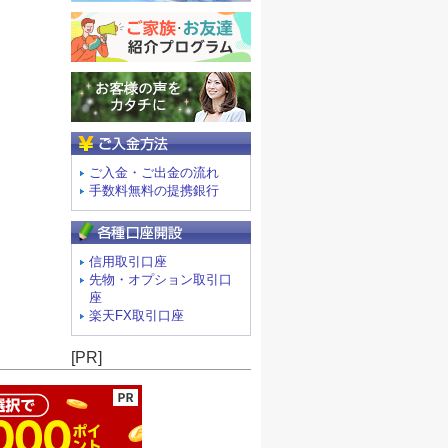
ご入金方法
ご入金・ご出金の流れ
手数料無料の提携銀行
信用取引口座
先物・オプション取引口
座
楽天FX取引口座
ージの先頭へ
[PR]