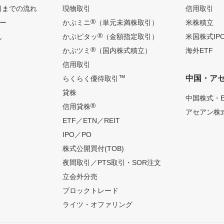
引までの流れ
現物取引
信用取引
®
ー
かぶミニ
（単元未満株取引）
米株積立
®
ん
かぶピタッ
（金額指定取引）
米国株式IP
®
かぶツミ
（国内株式積立）
海外ETF
信用取引
™
中国・ア
らくらく優待取引
貸株
中国株式・E
®
信用貸株
アセアン株式
ETF／ETN／REIT
IPO／PO
株式公開買付(TOB)
夜間取引／PTS取引・SOR注文
立会外分売
ブロックトレード
ライツ・オファリング