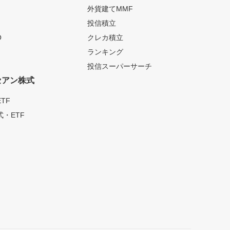
外貨建てMMF
投信積立
O
クレカ積立
ランキング
投信スーパーサーチ
セアン株式
TF
・ETF