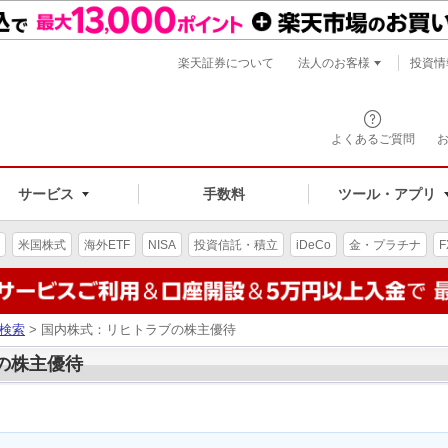
楽天証券について
法人のお客様
投資情
よくあるご質問
サービス
手数料
ツール・アプリ
米国株式
海外ETF
NISA
投資信託・積立
iDeCo
金・プラチナ
F
検索
> 国内株式：リヒトラブの株主優待
ブの株主優待