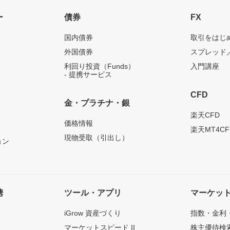
ー
債券
FX
国内債券
取引をはじ
外国債券
スプレッド
利回り投資（Funds）
入門講座
- 提携サービス
CFD
金・プラチナ・銀
）
楽天CFD
価格情報
楽天MT4CF
現物受取（引出し）
ョン
携
ツール・アプリ
マーケッ
iGrow 資産づくり
指数・金利
マーケットスピード II
株主優待検