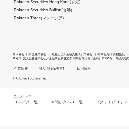
Rakuten Securities Hong Kong(香港)
Rakuten Securities Bullion(香港)
Rakuten Trade(マレーシア)
加入協会
日本証券業協会
、
一般社団法人金融先物取引業協会
、
日本商品先物取引協会
、
商号等
楽天証券株式会社／金融商品取引業者 関東財務局長（金商）第195号、商品先物
企業情報
個人情報保護方針
採用情報
© Rakuten Securities, Inc.
楽天グループ
サービス一覧
お問い合わせ一覧
サステナビリティ