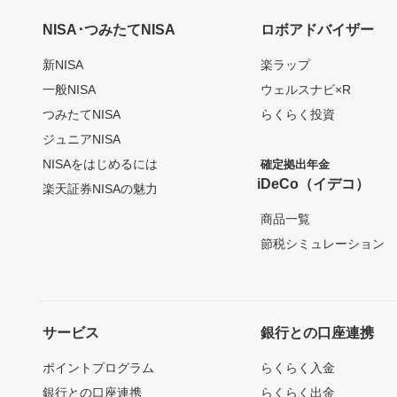
NISA･つみたてNISA
ロボアドバイザー
新NISA
楽ラップ
一般NISA
ウェルスナビ×R
つみたてNISA
らくらく投資
ジュニアNISA
NISAをはじめるには
確定拠出年金
iDeCo（イデコ）
楽天証券NISAの魅力
商品一覧
節税シミュレーション
サービス
銀行との口座連携
ポイントプログラム
らくらく入金
銀行との口座連携
らくらく出金