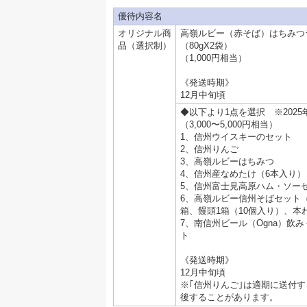
優待内容名
オリジナル商
高嶺ルビー（赤そば）はちみつ
品（選択制）
（80gX2袋）
（1,000円相当）
《発送時期》
12月中旬頃
◆以下より1点を選択 ※2025
（3,000〜5,000円相当）
1、信州ウイスキーのセット
2、信州りんご
3、高嶺ルビーはちみつ
4、信州産なめたけ（6本入り）
5、信州富士見高原ハム・ソー
6、高嶺ルビー信州そばセット（
箱、饅頭1箱（10個入り）、本
7、南信州ビール（Ogna）飲
ト
《発送時期》
12月中旬頃
※｢信州りんご｣は適期に送付
後することがあります。