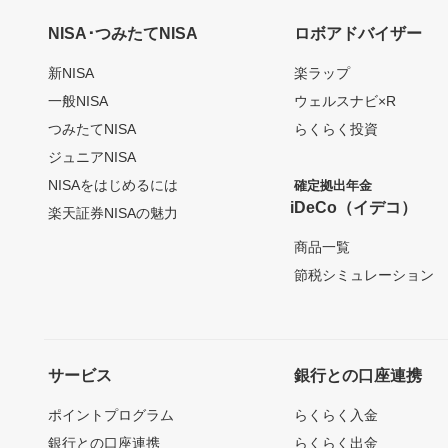
NISA･つみたてNISA
ロボアドバイザー
新NISA
楽ラップ
一般NISA
ウェルスナビ×R
つみたてNISA
らくらく投資
ジュニアNISA
NISAをはじめるには
確定拠出年金
iDeCo（イデコ）
楽天証券NISAの魅力
商品一覧
節税シミュレーション
サービス
銀行との口座連携
ポイントプログラム
らくらく入金
銀行との口座連携
らくらく出金