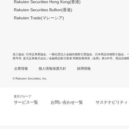
Rakuten Securities Hong Kong(香港)
Rakuten Securities Bullion(香港)
Rakuten Trade(マレーシア)
加入協会
日本証券業協会
、
一般社団法人金融先物取引業協会
、
日本商品先物取引協会
、
商号等
楽天証券株式会社／金融商品取引業者 関東財務局長（金商）第195号、商品先物
企業情報
個人情報保護方針
採用情報
© Rakuten Securities, Inc.
楽天グループ
サービス一覧
お問い合わせ一覧
サステナビリティ