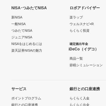
NISA･つみたてNISA
ロボアドバイザー
新NISA
楽ラップ
一般NISA
ウェルスナビ×R
つみたてNISA
らくらく投資
ジュニアNISA
NISAをはじめるには
確定拠出年金
iDeCo（イデコ）
楽天証券NISAの魅力
商品一覧
節税シミュレーション
サービス
銀行との口座連携
ポイントプログラム
らくらく入金
銀行との口座連携
らくらく出金