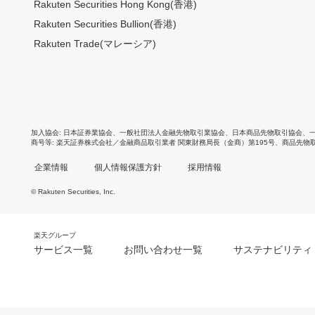
Rakuten Securities Hong Kong(香港)
Rakuten Securities Bullion(香港)
Rakuten Trade(マレーシア)
加入協会
日本証券業協会
、
一般社団法人金融先物取引業協会
、
日本商品先物取引協会
、
商号等
楽天証券株式会社／金融商品取引業者 関東財務局長（金商）第195号、商品先物
企業情報
個人情報保護方針
採用情報
© Rakuten Securities, Inc.
楽天グループ
サービス一覧
お問い合わせ一覧
サステナビリティ