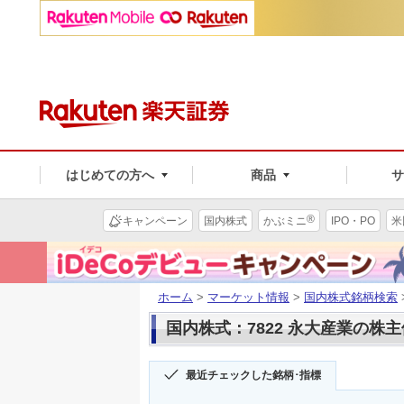
はじめての方へ
商品
®
キャンペーン
国内株式
かぶミニ
IPO・PO
米
ホーム
>
マーケット情報
>
国内株式銘柄検索
国内株式：7822 永大産業の株
最近チェックした銘柄･指標