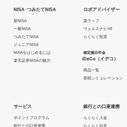
NISA･つみたてNISA
ロボアドバイザー
新NISA
楽ラップ
一般NISA
ウェルスナビ×R
つみたてNISA
らくらく投資
ジュニアNISA
NISAをはじめるには
確定拠出年金
iDeCo（イデコ）
楽天証券NISAの魅力
商品一覧
節税シミュレーション
サービス
銀行との口座連携
ポイントプログラム
らくらく入金
銀行との口座連携
らくらく出金