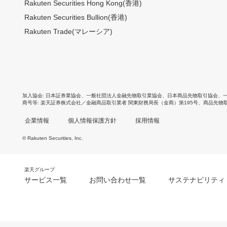
Rakuten Securities Hong Kong(香港)
Rakuten Securities Bullion(香港)
Rakuten Trade(マレーシア)
加入協会
日本証券業協会
、
一般社団法人金融先物取引業協会
、
日本商品先物取引協会
、
商号等
楽天証券株式会社／金融商品取引業者 関東財務局長（金商）第195号、商品先物
企業情報
個人情報保護方針
採用情報
© Rakuten Securities, Inc.
楽天グループ
サービス一覧
お問い合わせ一覧
サステナビリティ