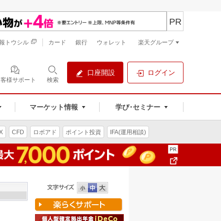
PR
報トウシル
カード
銀行
ウォレット
楽天グループ
口座開設
ログイン
お客様サポート
検索
マーケット情報
学び･セミナー
X
CFD
ロボアド
ポイント投資
IFA(運用相談)