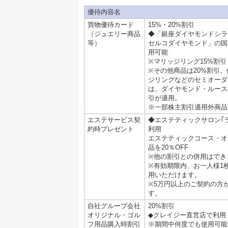
優待内容名
買物優待カード
15%・20%割引
（ジュエリー商品
◆「銀座ダイヤモンドシラ
等）
セルコダイヤモンド」の国
用可能
※マリッジリング15%割引
※その他商品は20%割引
ジリングなどのセミオーダ
は、ダイヤモンド・ルース
引が適用。
※一部株主割引適用外商品
エステサービス契
◆エステティックサロン｢
約時プレゼント
利用
エステティックコース・オ
品を20％OFF
※他の割引との併用はでき
※有効期限内、お一人様1
用いただけます。
※5万円以上のご契約の方
す。
自社グループ会社
20%割引
オリジナル・ゴル
◆クレイジー直営店で利用
フ用品購入時割引
※期間中何度でも使用可能