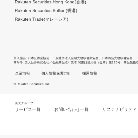
Rakuten Securities Hong Kong(香港)
Rakuten Securities Bullion(香港)
Rakuten Trade(マレーシア)
加入協会
日本証券業協会
、
一般社団法人金融先物取引業協会
、
日本商品先物取引協会
、
商号等
楽天証券株式会社／金融商品取引業者 関東財務局長（金商）第195号、商品先物
企業情報
個人情報保護方針
採用情報
© Rakuten Securities, Inc.
楽天グループ
サービス一覧
お問い合わせ一覧
サステナビリティ