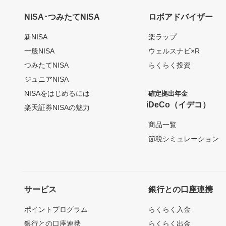
NISA･つみたてNISA
ロボアドバイザー
新NISA
楽ラップ
一般NISA
ウェルスナビ×R
つみたてNISA
らくらく投資
ジュニアNISA
NISAをはじめるには
確定拠出年金
iDeCo（イデコ）
楽天証券NISAの魅力
商品一覧
節税シミュレーション
サービス
銀行との口座連携
ポイントプログラム
らくらく入金
銀行との口座連携
らくらく出金