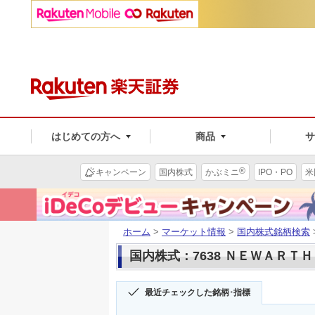
はじめての方へ
商品
®
キャンペーン
国内株式
かぶミニ
IPO・PO
米
ホーム
>
マーケット情報
>
国内株式銘柄検索
国内株式：7638 ＮＥＷＡＲＴ
最近チェックした銘柄･指標