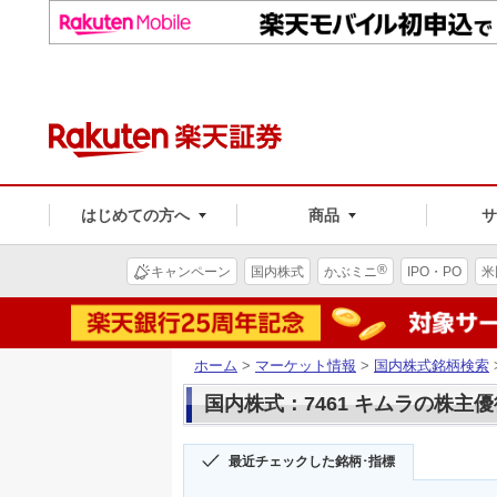
はじめての方へ
商品
®
キャンペーン
国内株式
かぶミニ
IPO・PO
米
ホーム
>
マーケット情報
>
国内株式銘柄検索
国内株式：7461 キムラの株主優
最近チェックした銘柄･指標