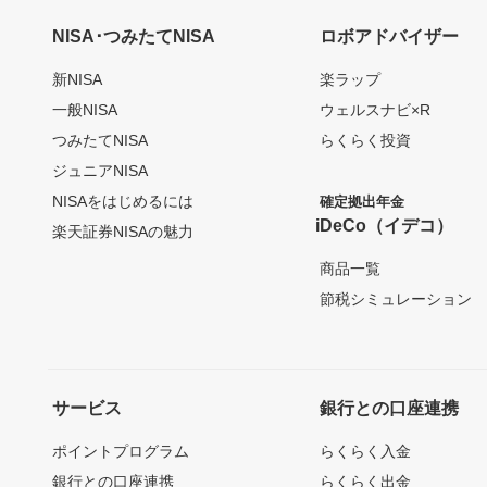
NISA･つみたてNISA
ロボアドバイザー
新NISA
楽ラップ
一般NISA
ウェルスナビ×R
つみたてNISA
らくらく投資
ジュニアNISA
NISAをはじめるには
確定拠出年金
iDeCo（イデコ）
楽天証券NISAの魅力
商品一覧
節税シミュレーション
サービス
銀行との口座連携
ポイントプログラム
らくらく入金
銀行との口座連携
らくらく出金