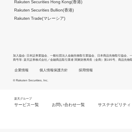
Rakuten Securities Hong Kong(香港)
Rakuten Securities Bullion(香港)
Rakuten Trade(マレーシア)
加入協会
日本証券業協会
、
一般社団法人金融先物取引業協会
、
日本商品先物取引協会
、
商号等
楽天証券株式会社／金融商品取引業者 関東財務局長（金商）第195号、商品先物
企業情報
個人情報保護方針
採用情報
© Rakuten Securities, Inc.
楽天グループ
サービス一覧
お問い合わせ一覧
サステナビリティ