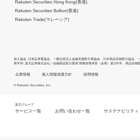
Rakuten Securities Hong Kong(香港)
Rakuten Securities Bullion(香港)
Rakuten Trade(マレーシア)
加入協会
日本証券業協会
、
一般社団法人金融先物取引業協会
、
日本商品先物取引協会
、
商号等
楽天証券株式会社／金融商品取引業者 関東財務局長（金商）第195号、商品先物
企業情報
個人情報保護方針
採用情報
© Rakuten Securities, Inc.
楽天グループ
サービス一覧
お問い合わせ一覧
サステナビリティ