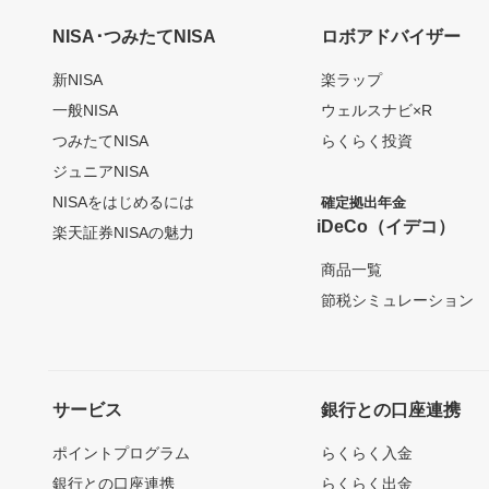
NISA･つみたてNISA
ロボアドバイザー
新NISA
楽ラップ
一般NISA
ウェルスナビ×R
つみたてNISA
らくらく投資
ジュニアNISA
NISAをはじめるには
確定拠出年金
iDeCo（イデコ）
楽天証券NISAの魅力
商品一覧
節税シミュレーション
サービス
銀行との口座連携
ポイントプログラム
らくらく入金
銀行との口座連携
らくらく出金