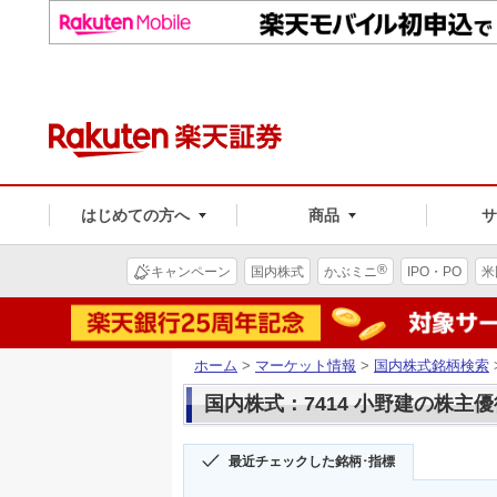
はじめての方へ
商品
®
キャンペーン
国内株式
かぶミニ
IPO・PO
米
ホーム
>
マーケット情報
>
国内株式銘柄検索
国内株式：7414 小野建の株主優
最近チェックした銘柄･指標