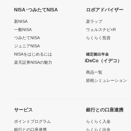
NISA･つみたてNISA
ロボアドバイザー
新NISA
楽ラップ
一般NISA
ウェルスナビ×R
つみたてNISA
らくらく投資
ジュニアNISA
NISAをはじめるには
確定拠出年金
iDeCo（イデコ）
楽天証券NISAの魅力
商品一覧
節税シミュレーション
サービス
銀行との口座連携
ポイントプログラム
らくらく入金
銀行との口座連携
らくらく出金