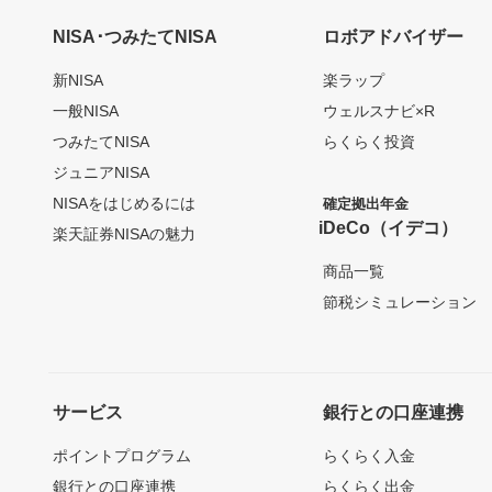
NISA･つみたてNISA
ロボアドバイザー
新NISA
楽ラップ
一般NISA
ウェルスナビ×R
つみたてNISA
らくらく投資
ジュニアNISA
NISAをはじめるには
確定拠出年金
iDeCo（イデコ）
楽天証券NISAの魅力
商品一覧
節税シミュレーション
サービス
銀行との口座連携
ポイントプログラム
らくらく入金
銀行との口座連携
らくらく出金