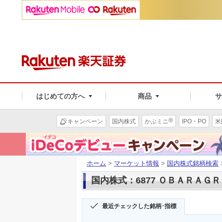
はじめての方へ
商品
®
キャンペーン
国内株式
かぶミニ
IPO・PO
米
ホーム
>
マーケット情報
>
国内株式銘柄検索
国内株式：6877 ＯＢＡＲＡＧ
最近チェックした銘柄･指標