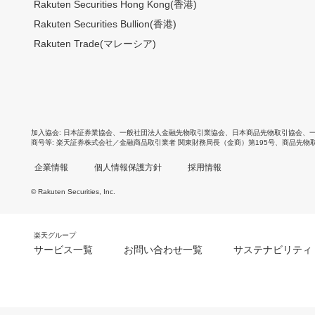
Rakuten Securities Hong Kong(香港)
Rakuten Securities Bullion(香港)
Rakuten Trade(マレーシア)
加入協会
日本証券業協会
、
一般社団法人金融先物取引業協会
、
日本商品先物取引協会
、
商号等
楽天証券株式会社／金融商品取引業者 関東財務局長（金商）第195号、商品先物
企業情報
個人情報保護方針
採用情報
© Rakuten Securities, Inc.
楽天グループ
サービス一覧
お問い合わせ一覧
サステナビリティ